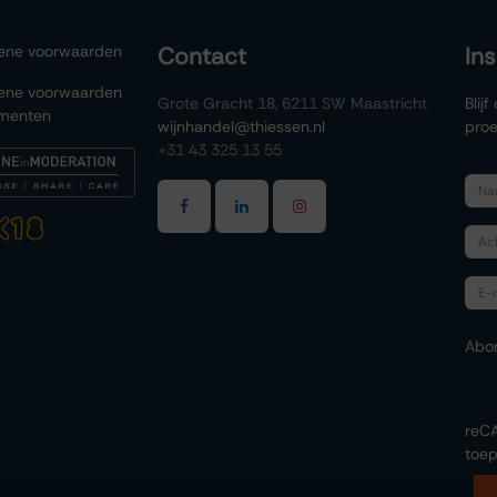
ene voorwaarden
Contact
In
ene voorwaarden
Grote Gracht 18, 6211 SW Maastricht
Blij
menten
wijnhandel@thiessen.nl
proe
+31 43 325 13 55
Abo
reC
toep