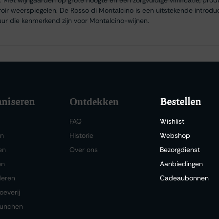
oir weerspiegelen. De Rosso di Montalcino is een uitstekende introducti
uur die kenmerkend zijn voor Montalcino-wijnen.
niseren
Bestellen
Ontdekken
FAQ
Wishlist
en
Historie
Webshop
en
Over ons
Bezorgdienst
en
Aanbiedingen
deren
Cadeaubonnen
oeverij
lunchen