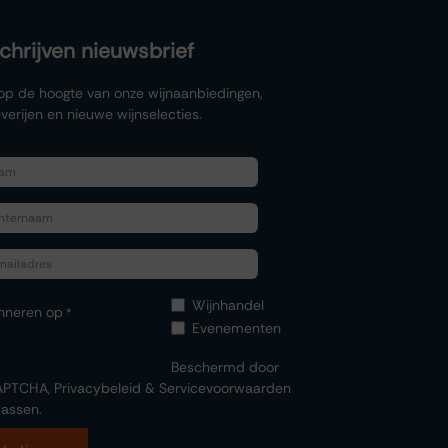
schrijven nieuwsbrief
f op de hoogte van onze wijnaanbiedingen,
verijen en nieuwe wijnselecties.
Wijnhandel
nneren op
*
Evenementen
Beschermd door
APTCHA,
Privacybeleid
&
Servicevoorwaarden
assen.