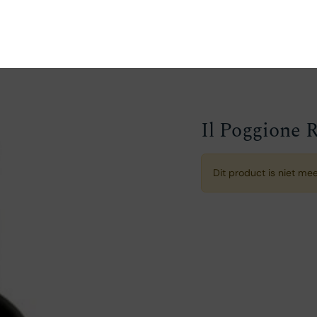
en
Ontdekken
Bestellen
Bezoeken
Contact
Il Poggione 
Dit product is niet me