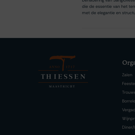
die de essentie van het terr
met de elegantie en struct
Orga
Zalen
Feest
Trouw
Borrel
Verga
Wijnpr
Diner/