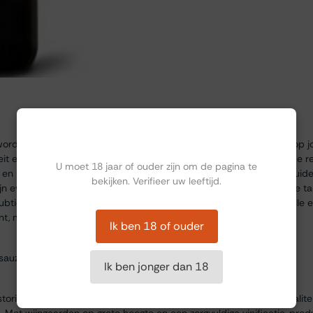
Ben jij ouder dan 18?
rdt beschouwd als de ‘kleine broer’ van Brunello, maar biedt al op jo
t en elegantie. De wijn heeft een robijnrode kleur met granaatrode re
U moet 18 jaar of ouder zijn om de pagina te
 en rode bessen naar voren, aangevuld met tonen van viooltjes, kruid
bekijken. Verifieer uw leeftijd.
ijn evenwichtig en fluweelzacht, met een frisse zuurgraad en zachte t
tiele rijping op eikenhout voegt diepgang toe, met hints van vanille e
ant, met een aanhoudende frisheid en fruitige tonen.
Ik ben 18 of ouder
sauzen, gegrilde lamskoteletten, wildgerechten of gerijpte kazen.
Ik ben jonger dan 18
istorisch wijnhuis in Montalcino, bekend om zijn compromisloze kwalitei
Met wijngaarden op grote hoogte en een zorgvuldige vinificatie, produ