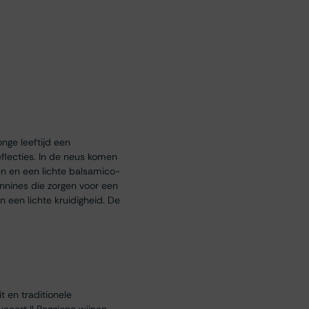
nge leeftijd een
flecties. In de neus komen
en en een lichte balsamico-
annines die zorgen voor een
n een lichte kruidigheid. De
t en traditionele
ceert Il Poggione wijnen