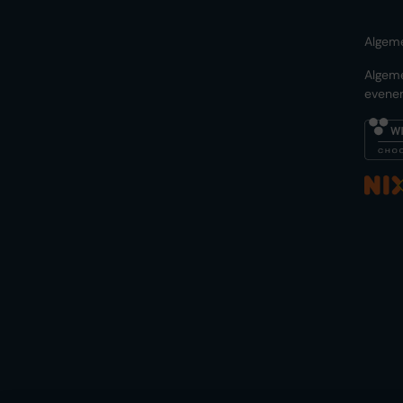
Algem
Algem
evene