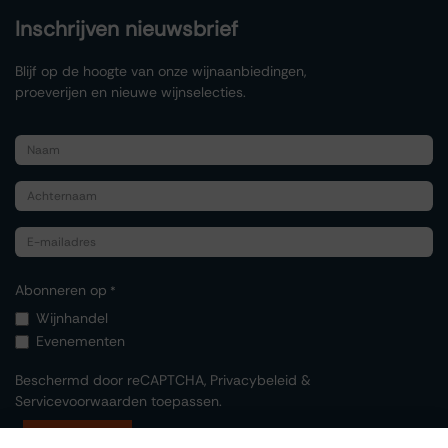
Inschrijven nieuwsbrief
Blijf op de hoogte van onze wijnaanbiedingen,
proeverijen en nieuwe wijnselecties.
Abonneren op
*
Wijnhandel
Evenementen
Beschermd door reCAPTCHA,
Privacybeleid
&
Servicevoorwaarden
toepassen.
Indienen