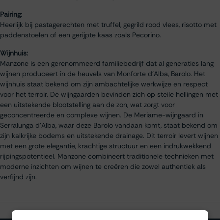
Pairing:
Heerlijk bij pastagerechten met truffel, gegrild rood vlees, risotto met
paddenstoelen of een gerijpte kaas zoals Pecorino.
Wijnhuis:
Manzone is een gerenommeerd familiebedrijf dat al generaties lang
wijnen produceert in de heuvels van Monforte d'Alba, Barolo. Het
wijnhuis staat bekend om zijn ambachtelijke werkwijze en respect
voor het terroir. De wijngaarden bevinden zich op steile hellingen met
een uitstekende blootstelling aan de zon, wat zorgt voor
geconcentreerde en complexe wijnen. De Meriame-wijngaard in
Serralunga d’Alba, waar deze Barolo vandaan komt, staat bekend om
zijn kalkrijke bodems en uitstekende drainage. Dit terroir levert wijnen
met een grote elegantie, krachtige structuur en een indrukwekkend
rijpingspotentieel. Manzone combineert traditionele technieken met
moderne inzichten om wijnen te creëren die zowel authentiek als
verfijnd zijn.