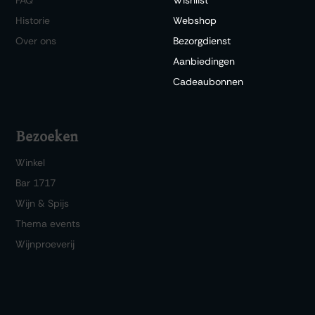
Historie
Webshop
Over ons
Bezorgdienst
Aanbiedingen
Cadeaubonnen
Bezoeken
Winkel
Bar 1717
Wijn & Spijs
Thema events
Wijnproeverij