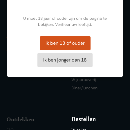
Ben jij ouder dan 18?
U moet 18 jaar of ouder zijn om de pagina te
bekijken. Verifieer uw leeftijd.
Organiseren
Zalen
Ik ben 18 of ouder
Feesten
Trouwen
Ik ben jonger dan 18
Borrelen
Vergaderen
Wijnproeverij
Diner/lunchen
Bestellen
Ontdekken
FAQ
Wishlist