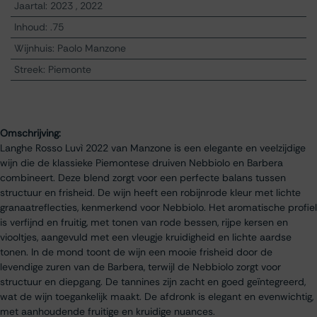
Jaartal
:
2023
,
2022
Inhoud
:
.75
Wijnhuis
:
Paolo Manzone
Streek
:
Piemonte
Omschrijving:
Langhe Rosso Luvì 2022 van Manzone is een elegante en veelzijdige
wijn die de klassieke Piemontese druiven Nebbiolo en Barbera
combineert. Deze blend zorgt voor een perfecte balans tussen
structuur en frisheid. De wijn heeft een robijnrode kleur met lichte
granaatreflecties, kenmerkend voor Nebbiolo. Het aromatische profiel
is verfijnd en fruitig, met tonen van rode bessen, rijpe kersen en
viooltjes, aangevuld met een vleugje kruidigheid en lichte aardse
tonen. In de mond toont de wijn een mooie frisheid door de
levendige zuren van de Barbera, terwijl de Nebbiolo zorgt voor
structuur en diepgang. De tannines zijn zacht en goed geïntegreerd,
wat de wijn toegankelijk maakt. De afdronk is elegant en evenwichtig,
met aanhoudende fruitige en kruidige nuances.