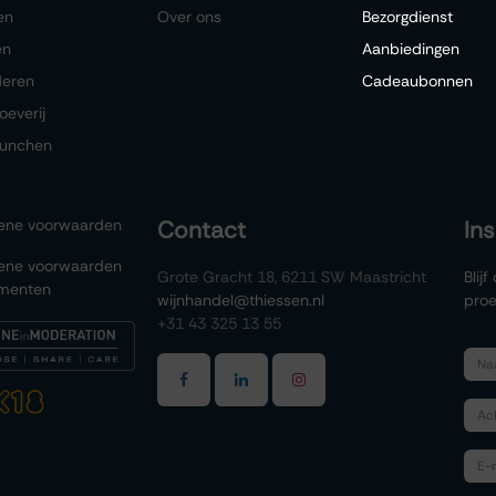
en
Over ons
Bezorgdienst
en
Aanbiedingen
deren
Cadeaubonnen
oeverij
lunchen
ene voorwaarden
Contact
In
ene voorwaarden
Grote Gracht 18, 6211 SW Maastricht
Blij
menten
wijnhandel@thiessen.nl
proe
+31 43 325 13 55