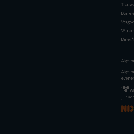
Trouw
Borrel
Verga
Wijnpr
Diner/
Algem
Algem
evene