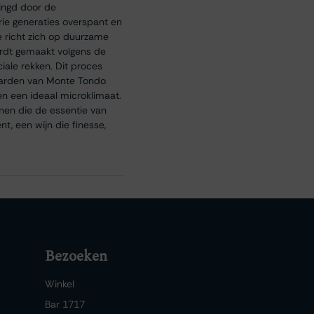
ingd door de
drie generaties overspant en
ie richt zich op duurzame
ordt gemaakt volgens de
ale rekken. Dit proces
gaarden van Monte Tondo
en een ideaal microklimaat.
jnen die de essentie van
t, een wijn die finesse,
Bezoeken
Winkel
Bar 1717