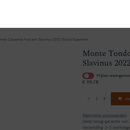
en
Ontdekken
Bestellen
Bezoeken
Contact
ndo Cassette Foscarin Slavinus 2022 Soave Superiore
Monte Tondo 
Slavinus 202
Prijzen weergeven
€
19,78
Aa
Algemene voorwaarden
Geld-terug-garantie van
Verzending: 2-3 werkdag