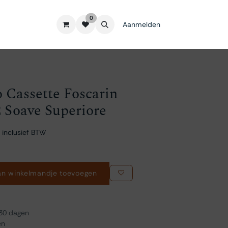
0
Aanmelden
Cassette Foscarin
2 Soave Superiore
 inclusief BTW
n winkelmandje toevoegen
 30 dagen
en