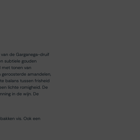
e van de Garganega-druif
een subtiele gouden
ld met tonen van
an geroosterde amandelen,
te balans tussen frisheid
 een lichte romigheid. De
nning in de wijn. De
gebakken vis. Ook een