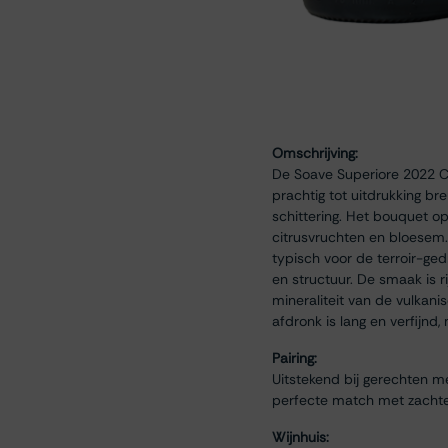
Omschrijving:
De Soave Superiore 2022 Ca
prachtig tot uitdrukking br
schittering. Het bouquet o
citrusvruchten en bloesem.
typisch voor de terroir-ge
en structuur. De smaak is r
mineraliteit van de vulkani
afdronk is lang en verfijn
Pairing:
Uitstekend bij gerechten me
perfecte match met zachte 
Wijnhuis: