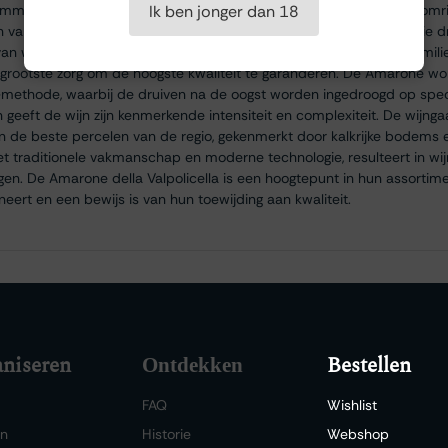
meerd familiebedrijf gevestigd in het hart van de Veneto-regio, omr
Ik ben jonger dan 18
 van Soave en Valpolicella. Het wijnhuis heeft een lange traditie die 
an wijnen die het unieke terroir van de regio weerspiegelen. De famil
grootste zorg om de hoogste kwaliteit te garanderen. De Amarone w
methode, waarbij de druiven na de oogst worden ingedroogd op speci
geeft de wijn zijn kenmerkende intensiteit en complexiteit. De wijn
n de beste percelen van de regio, gekenmerkt door kalkrijke bodems 
met traditionele vakmanschap en moderne technologie, resulteert in wi
ggen. De Amarone della Valpolicella is een hoogtepunt in hun assortimen
eert en een bewijs is van hun toewijding aan kwaliteit.
niseren
Bestellen
Ontdekken
FAQ
Wishlist
en
Historie
Webshop