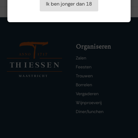
Ik ben jonger dan 18
Organiseren
Zalen
Feesten
Trouwen
Borrelen
Vergaderen
Wijnproeverij
Diner/lunchen