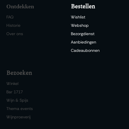
Bestellen
Ontdekken
FAQ
Wishlist
Historie
Webshop
Over ons
Bezorgdienst
Aanbiedingen
Cadeaubonnen
Bezoeken
Winkel
Bar 1717
Wijn & Spijs
Thema events
Wijnproeverij