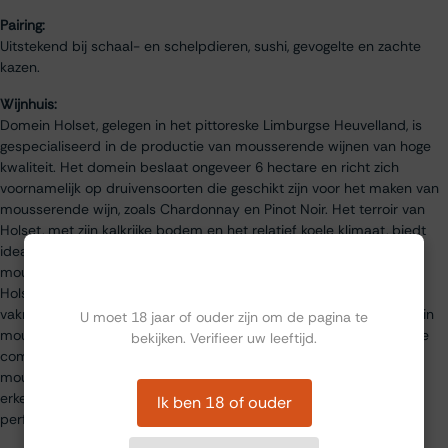
Pairing:
Uitstekend bij schaal- en schelpdieren, sushi, gevogelte en zachte
kazen.
Wijnhuis:
Domein Holset, gelegen in het pittoreske Limburgse Heuvelland, is
gespecialiseerd in de productie van mousserende wijnen van hoge
kwaliteit. Het domein beslaat ongeveer 6 hectare en richt zich
voornamelijk op druivensoorten die geschikt zijn voor het maken van
mousserende wijn, zoals Chardonnay en Pinot Noir. Het terroir van
Holset, met zijn kalkrijke bodem en het relatief koele klimaat, biedt
ideale omstandigheden voor het produceren van verfijnde
Ben jij ouder dan 18?
mousserende wijnen volgens de traditionele methode. Domein
Holset staat bekend om zijn toewijding aan duurzaamheid en
vakmanschap. De wijnen rijpen langdurig op de lie, wat resulteert in
U moet 18 jaar of ouder zijn om de pagina te
mousserende wijnen met een rijke, romige textuur en een verfijnde
bekijken. Verifieer uw leeftijd.
complexiteit. Holset is een van de pioniers in de Nederlandse
mousserende wijnproductie en wordt nationaal en internationaal
erkend voor zijn kwaliteitswijnen. De Holset Classic Brut is een
Ik ben 18 of ouder
perfect voorbeeld van hun vakmanschap en finesse.