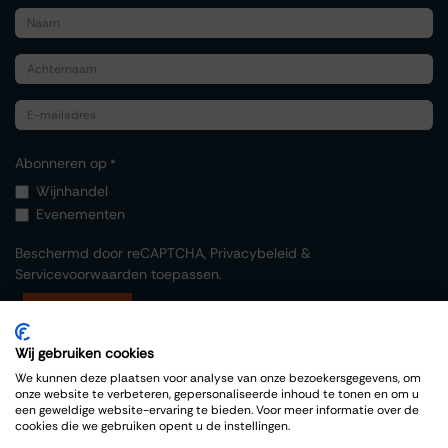
Abonneren op
*
Wijnhandel
Evenementen
Beschermd door reCAPTCHA,
Privacybeleid
&
Servicevoorwaarden
toepassen.
Indienen
Wij gebruiken cookies
We kunnen deze plaatsen voor analyse van onze bezoekersgegevens, om
onze website te verbeteren, gepersonaliseerde inhoud te tonen en om u
een geweldige website-ervaring te bieden. Voor meer informatie over de
cookies die we gebruiken opent u de instellingen.
Copyright © Thiessen Wijnkoopers