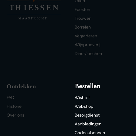
Zalen
Feesten
Trouwen
Borrelen
Vergaderen
Wijnproeverij
Diner/lunchen
Bestellen
Ontdekken
FAQ
Wishlist
Historie
Webshop
Over ons
Bezorgdienst
Aanbiedingen
Cadeaubonnen