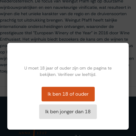
Niederösterreich. De focus van Weingut Pfaffl ligt op duurzame
wijnbouwpraktijken en een nauwkeurige vinificatie, wat resulteert in
wijnen die het unieke karakter van de regio en de druivensoorten
prachtig tot uitdrukking brengen. Weingut Pfaffl heeft talrijke
internationale onderscheidingen ontvangen, waaronder de
prestigieuze titel "European Winery of the Year" in 2016 door Wine
Enthusiast. Het wijnhuis biedt bezoekers de kans om de wijnen te
proeven en te leren over het productieproces, met een sterke focus
op het verbinden van traditie en innovatie in de Oostenrijkse
Ben jij ouder dan 18?
wijnbouw. Hun wijnen, zoals deze Grüner Veltliner Vom Haus, worden
wereldwijd geëxporteerd en zijn geliefd om hun frisheid, balans en
U moet 18 jaar of ouder zijn om de pagina te
toegankelijkheid.
bekijken. Verifieer uw leeftijd.
Ik ben 18 of ouder
Ik ben jonger dan 18
Organiseren