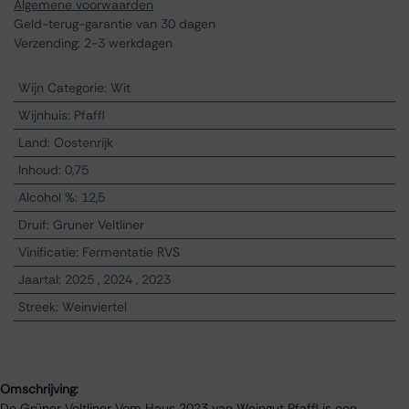
Algemene voorwaarden
Geld-terug-garantie van 30 dagen
Verzending: 2-3 werkdagen
Wijn Categorie
:
Wit
Wijnhuis
:
Pfaffl
Land
:
Oostenrijk
Inhoud
:
0,75
Alcohol %
:
12,5
Druif
:
Gruner Veltliner
Vinificatie
:
Fermentatie RVS
Jaartal
:
2025
,
2024
,
2023
Streek
:
Weinviertel
Omschrijving:
De Grüner Veltliner Vom Haus 2023 van Weingut Pfaffl is een