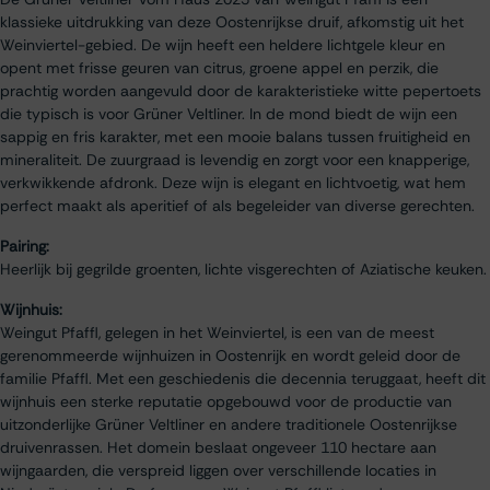
klassieke uitdrukking van deze Oostenrijkse druif, afkomstig uit het
Weinviertel-gebied. De wijn heeft een heldere lichtgele kleur en
opent met frisse geuren van citrus, groene appel en perzik, die
prachtig worden aangevuld door de karakteristieke witte pepertoets
die typisch is voor Grüner Veltliner. In de mond biedt de wijn een
sappig en fris karakter, met een mooie balans tussen fruitigheid en
mineraliteit. De zuurgraad is levendig en zorgt voor een knapperige,
verkwikkende afdronk. Deze wijn is elegant en lichtvoetig, wat hem
perfect maakt als aperitief of als begeleider van diverse gerechten.
Pairing:
Heerlijk bij gegrilde groenten, lichte visgerechten of Aziatische keuken.
Wijnhuis:
Weingut Pfaffl, gelegen in het Weinviertel, is een van de meest
gerenommeerde wijnhuizen in Oostenrijk en wordt geleid door de
familie Pfaffl. Met een geschiedenis die decennia teruggaat, heeft dit
wijnhuis een sterke reputatie opgebouwd voor de productie van
uitzonderlijke Grüner Veltliner en andere traditionele Oostenrijkse
druivenrassen. Het domein beslaat ongeveer 110 hectare aan
wijngaarden, die verspreid liggen over verschillende locaties in