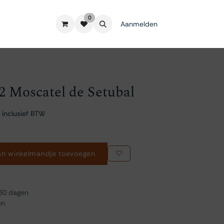
0
Aanmelden
2 Moscatel de Setubal
 inclusief BTW
n winkelmandje toevoegen
 30 dagen
en