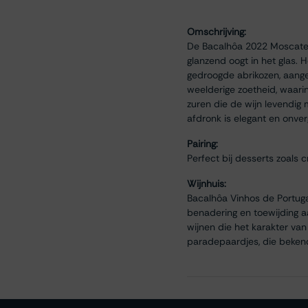
Omschrijving:
De Bacalhôa 2022 Moscatel 
glanzend oogt in het glas. H
gedroogde abrikozen, aangev
weelderige zoetheid, waari
zuren die de wijn levendig 
afdronk is elegant en onve
Pairing:
Perfect bij desserts zoals
Wijnhuis:
Bacalhôa Vinhos de Portug
benadering en toewijding aa
wijnen die het karakter van
paradepaardjes, die bekend 