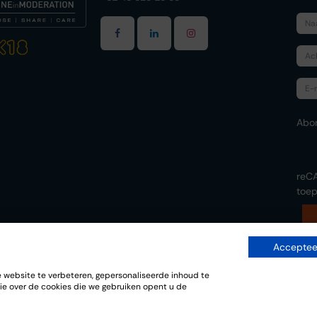
Abo
reC
toep
Accepteer
website te verbeteren, gepersonaliseerde inhoud te
-
ie over de cookies die we gebruiken opent u de