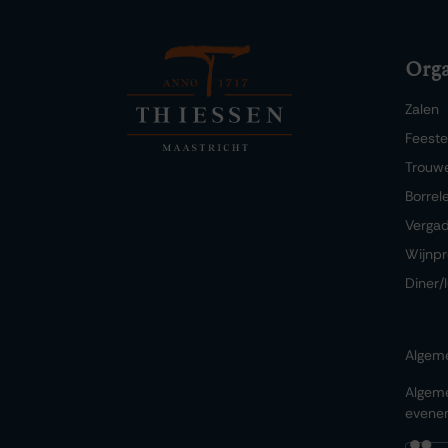
Orga
Zalen
Feest
Trouw
Borrel
Verga
Wijnpr
Diner/
Algem
Algem
evene