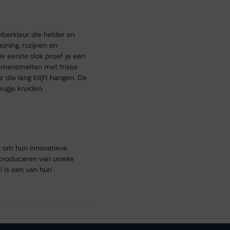
berkleur die helder en
oning, rozijnen en
e eerste slok proef je een
samensmelten met frisse
 die lang blijft hangen. De
ugje kruiden.
d om hun innovatieve
t produceren van unieke
l is een van hun