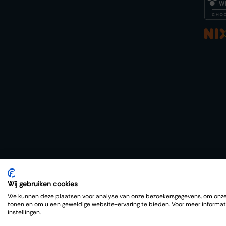
Wij gebruiken cookies
Copyright © Thiessen Wijnkoopers
We kunnen deze plaatsen voor analyse van onze bezoekersgegevens, om onze 
tonen en om u een geweldige website-ervaring te bieden. Voor meer informat
instellingen.
Nederlands
|
English (US)
Cookies Policy