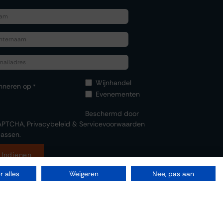
Wijnhandel
nneren op
*
Evenementen
Beschermd door
APTCHA,
Privacybeleid
&
Servicevoorwaarden
assen.
Indienen
 alles
Weigeren
Nee, pas aan
Aangeboden door