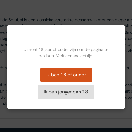
de Setúbal is een klassieke versterkte dessertwijn met een diepe am
et bouquet is intens en verleidelijk, met geuren van sinaasappelschil, h
uld door florale tonen die een verfijnde complexiteit toevoegen. Bij d
Ben jij ouder dan 18?
n lagen van gekonfijt fruit zoals abrikoos en sinaasappel harmonieus 
maken. De structuur is rijk en mondvullend, met een zijdezachte textuur
U moet 18 jaar of ouder zijn om de pagina te
rgetelijk, met een warme nasmaak van sinaasappel, karamel en een vle
bekijken. Verifieer uw leeftijd.
 crème brûlée, sinaasappelgebak, of een kaasplank met blauwe kazen.
Ik ben 18 of ouder
al is een van de meest gerenommeerde wijnhuizen in Portugal, beken
n kwaliteit. Gevestigd in de regio Setúbal, richt Bacalhôa zich op he
Ik ben jonger dan 18
 de regio en haar rijke tradities weerspiegelen. De Moscatel de Setúba
staat om zijn uitzonderlijke complexiteit en balans.