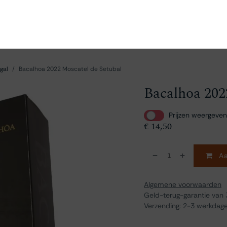
en
Ontdekken
Bestellen
Bezoeken
Contact
gal
Bacalhoa 2022 Moscatel de Setubal
Bacalhoa 202
Prijzen weergeven
€
14,50
Aa
Algemene voorwaarden
Geld-terug-garantie van
Verzending: 2-3 werkdag