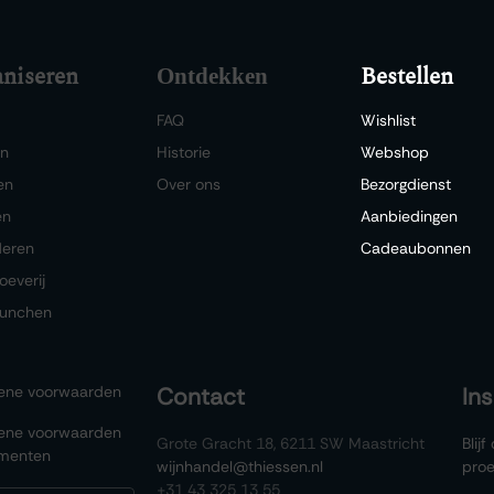
niseren
Bestellen
Ontdekken
FAQ
Wishlist
en
Historie
Webshop
en
Over ons
Bezorgdienst
en
Aanbiedingen
deren
Cadeaubonnen
oeverij
lunchen
ene voorwaarden
Contact
In
ene voorwaarden
Grote Gracht 18, 6211 SW Maastricht
Blij
menten
wijnhandel@thiessen.nl
proe
+31 43 325 13 55