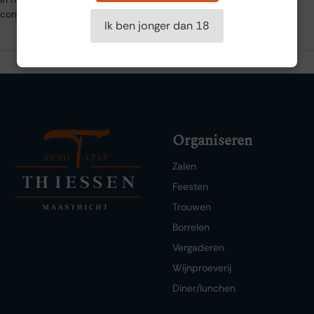
combineert en een bewijs is van hun toewijding aan kwaliteit.
Ik ben jonger dan 18
Organiseren
Zalen
Feesten
Trouwen
Borrelen
Vergaderen
Wijnproeverij
Diner/lunchen