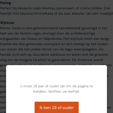
Pairing:
Perfect bij desserts zoals tiramisu, perentaart, of crème brûlée. Ook
heerlijk met blauwschimmelkaas of als luxe afsluiter van een maaltijd
Wijnhuis:
Monte Tondo is een gerenommeerd familiebedrijf gevestigd in het
hart van de Veneto-regio, omringd door de schilderachtige
wijngaarden van Soave en Valpolicella. Het wijnhuis heeft een lange
traditie die drie generaties overspant en zich toelegt op het maken
van wijnen die het unieke terroir van de regio weerspiegelen. De
familie richt zich op duurzame wijnbouw en werkt met de grootste
zorg om de hoogste kwaliteit te garanderen. De Amarone wordt
gemaakt volgens de traditionele appassimento-methode, waarbij de
druiven na de oogst worden ingedroogd op speciale rekken. Dit
Ben jij ouder dan 18?
proces concentreert de smaken en geeft de wijn zijn kenmerkende
intensiteit en complexiteit. De wijngaarden van Monte Tondo
U moet 18 jaar of ouder zijn om de pagina te
bevinden zich op enkele van de beste percelen van de regio,
bekijken. Verifieer uw leeftijd.
gekenmerkt door kalkrijke bodems en een ideaal microklimaat. Dit
terroir, in combinatie met traditionele vakmanschap en moderne
technologie, resulteert in wijnen die de essentie van Valpolicella
Ik ben 18 of ouder
perfect vastleggen. De Amarone della Valpolicella is een hoogtepunt
in hun assortiment, een wijn die finesse, rijkdom en elegantie