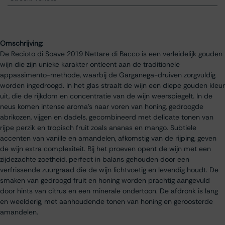
Omschrijving:
De Recioto di Soave 2019 Nettare di Bacco is een verleidelijk gouden
wijn die zijn unieke karakter ontleent aan de traditionele
appassimento-methode, waarbij de Garganega-druiven zorgvuldig
worden ingedroogd. In het glas straalt de wijn een diepe gouden kleur
uit, die de rijkdom en concentratie van de wijn weerspiegelt. In de
neus komen intense aroma’s naar voren van honing, gedroogde
abrikozen, vijgen en dadels, gecombineerd met delicate tonen van
rijpe perzik en tropisch fruit zoals ananas en mango. Subtiele
accenten van vanille en amandelen, afkomstig van de rijping, geven
de wijn extra complexiteit. Bij het proeven opent de wijn met een
zijdezachte zoetheid, perfect in balans gehouden door een
verfrissende zuurgraad die de wijn lichtvoetig en levendig houdt. De
smaken van gedroogd fruit en honing worden prachtig aangevuld
door hints van citrus en een minerale ondertoon. De afdronk is lang
en weelderig, met aanhoudende tonen van honing en geroosterde
amandelen.