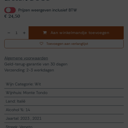
Prijzen weergeven inclusief BTW
€
24,50
Aan winkelmandje toevoegen
Toevoegen aan verlanglijst
Algemene voorwaarden
Geld-terug-garantie van 30 dagen
Verzending: 2-3 werkdagen
Wijn Categorie
:
Wit
Wijnhuis
:
Monte Tondo
Land
:
Italië
Alcohol %
:
14
Jaartal
:
2023
,
2021
Streek
:
Veneto