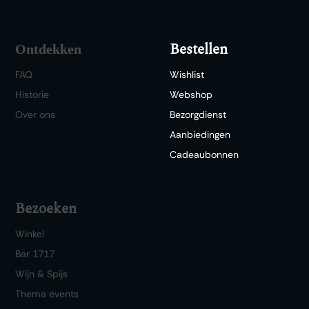
Bestellen
Ontdekken
FAQ
Wishlist
Historie
Webshop
Over ons
Bezorgdienst
Aanbiedingen
Cadeaubonnen
Bezoeken
Winkel
Bar 1717
Wijn & Spijs
Thema events