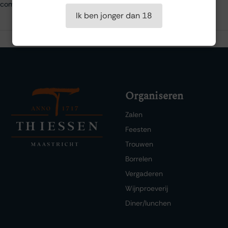
combineert en een bewijs is van hun toewijding aan kwaliteit.
Ik ben jonger dan 18
Organiseren
Zalen
Feesten
Trouwen
Borrelen
Vergaderen
Wijnproeverij
Diner/lunchen