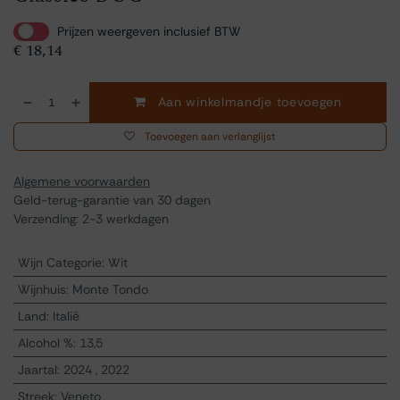
Prijzen weergeven inclusief BTW
€
18,14
Aan winkelmandje toevoegen
Toevoegen aan verlanglijst
Algemene voorwaarden
Geld-terug-garantie van 30 dagen
Verzending: 2-3 werkdagen
Wijn Categorie
:
Wit
Wijnhuis
:
Monte Tondo
Land
:
Italië
Alcohol %
:
13,5
Jaartal
:
2024
,
2022
Streek
:
Veneto