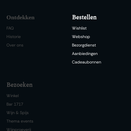
Bestellen
Ontdekken
FAQ
Wishlist
Historie
Webshop
Over ons
Bezorgdienst
Aanbiedingen
Cadeaubonnen
Bezoeken
Winkel
Bar 1717
Wijn & Spijs
Thema events
Wijnproeverij