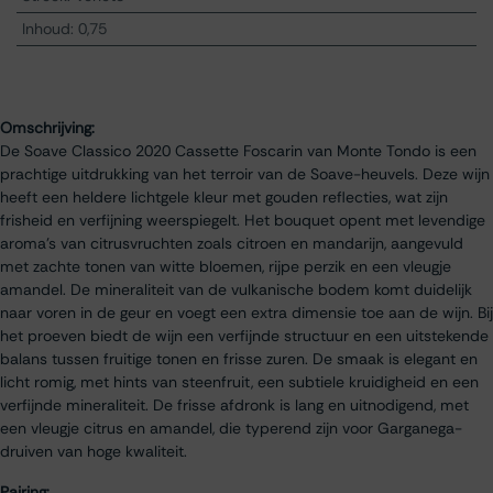
Inhoud
:
0,75
Omschrijving:
De Soave Classico 2020 Cassette Foscarin van Monte Tondo is een
prachtige uitdrukking van het terroir van de Soave-heuvels. Deze wijn
heeft een heldere lichtgele kleur met gouden reflecties, wat zijn
frisheid en verfijning weerspiegelt. Het bouquet opent met levendige
aroma’s van citrusvruchten zoals citroen en mandarijn, aangevuld
met zachte tonen van witte bloemen, rijpe perzik en een vleugje
amandel. De mineraliteit van de vulkanische bodem komt duidelijk
naar voren in de geur en voegt een extra dimensie toe aan de wijn. Bij
het proeven biedt de wijn een verfijnde structuur en een uitstekende
balans tussen fruitige tonen en frisse zuren. De smaak is elegant en
licht romig, met hints van steenfruit, een subtiele kruidigheid en een
verfijnde mineraliteit. De frisse afdronk is lang en uitnodigend, met
een vleugje citrus en amandel, die typerend zijn voor Garganega-
druiven van hoge kwaliteit.
Pairing: