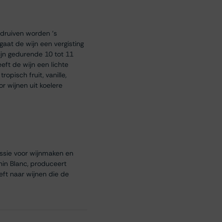
 druiven worden ‘s
aat de wijn een vergisting
wijn gedurende 10 tot 11
eft de wijn een lichte
opisch fruit, vanille,
r wijnen uit koelere
assie voor wijnmaken en
nin Blanc, produceert
eft naar wijnen die de