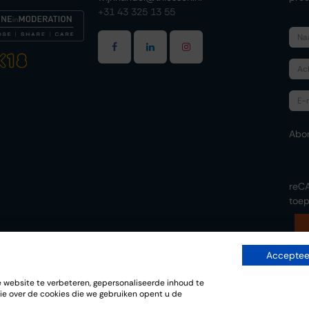
+31 43 325 13 55
Abo
reC
toep
Accepteer
website te verbeteren, gepersonaliseerde inhoud te
-
ie over de cookies die we gebruiken opent u de