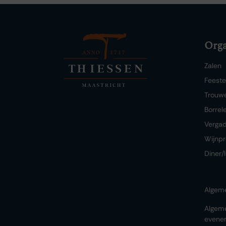
Orga
Zalen
Feest
Trouw
Borrel
Verga
Wijnpr
Diner/
Algem
Algem
evene