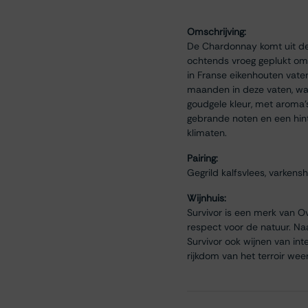
Omschrijving:
De Chardonnay komt uit de 
ochtends vroeg geplukt om 
in Franse eikenhouten vaten
maanden in deze vaten, wat 
goudgele kleur, met aroma’s 
gebrande noten en een hint 
klimaten.
Pairing:
Gegrild kalfsvlees, varken
Wijnhuis:
Survivor is een merk van O
respect voor de natuur. Na
Survivor ook wijnen van int
rijkdom van het terroir wee