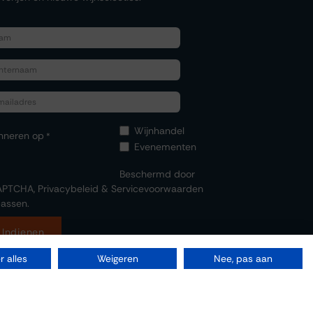
Wijnhandel
nneren op
*
Evenementen
Beschermd door
APTCHA,
Privacybeleid
&
Servicevoorwaarden
assen.
Indienen
 alles
Weigeren
Nee, pas aan