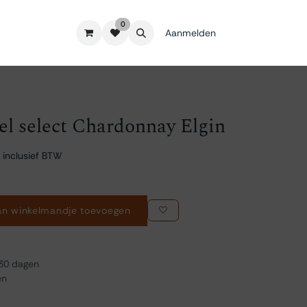
0
Aanmelden
rel select Chardonnay Elgin
 inclusief BTW
n winkelmandje toevoegen
 30 dagen
en