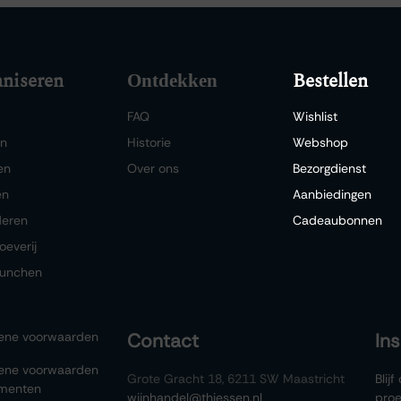
niseren
Bestellen
Ontdekken
FAQ
Wishlist
en
Historie
Webshop
en
Over ons
Bezorgdienst
en
Aanbiedingen
deren
Cadeaubonnen
oeverij
lunchen
ene voorwaarden
Contact
In
ene voorwaarden
Grote Gracht 18, 6211 SW Maastricht
Blij
menten
wijnhandel@thiessen.nl
proe