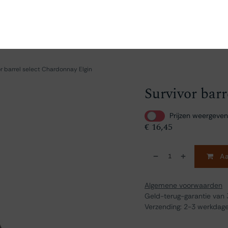
en
Ontdekken
Bestellen
Bezoeken
Contact
or barrel select Chardonnay Elgin
Survivor bar
Prijzen weergeven
€
16,45
Aa
Algemene voorwaarden
Geld-terug-garantie van
Verzending: 2-3 werkdag