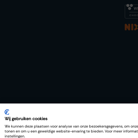
Wij gebruiken cookies
Copyright © Thiessen Wijnkoopers
We kunnen deze plaatsen voor analyse van onze bezoekersgegevens, om onze 
tonen en om u een geweldige website-ervaring te bieden. Voor meer informat
instellingen.
Nederlands
|
English (US)