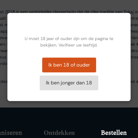
t 2018 is een verleidelijke dessertwijn die de rijke traditie van Tokaj in
 straalt hij helder goudgeel, met een schittering die zijn zoete, geconcen
Ben jij ouder dan 18?
nd, met aroma’s van honing, gedroogde abrikoos, perzik, mango en anan
sappelschil. Op de tong combineert deze wijn een weelderige zoethei
t zwaar wordt. De Furmint zorgt voor strakke zuren en structuur, de Há
U moet 18 jaar of ouder zijn om de pagina te
en, terwijl Muscat voor een speels, druivig parfum zorgt. In de smaak 
bekijken. Verifieer uw leeftijd.
 naar voren, in perfecte balans met de honingachtige textuur. De afdronk
itrus en een vleugje gember. Deze Late Harvest is minder geconcent
rdoor heerlijk doordrinkbaar en breed inzetbaar.
Ik ben 18 of ouder
uitdesserts, romige kazen zoals brie of camembert, of gewoon als luxe a
Ik ben jonger dan 18
niseren
Bestellen
Ontdekken