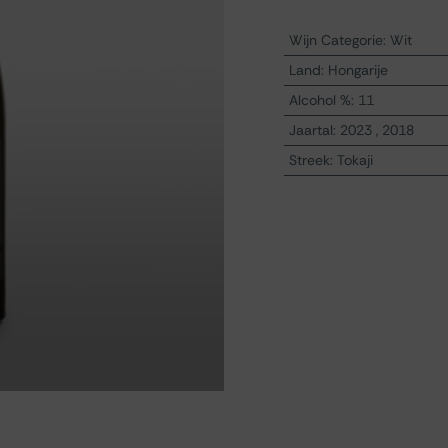
Wijn Categorie
:
Wit
Land
:
Hongarije
Alcohol %
:
11
Jaartal
:
2023
,
2018
Streek
:
Tokaji