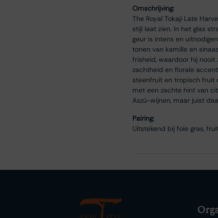
Omschrijving:
The Royal Tokaji Late Harves
stijl laat zien. In het glas
geur is intens en uitnodige
tonen van kamille en sinaa
frisheid, waardoor hij nooi
zachtheid en florale accent
steenfruit en tropisch fruit
met een zachte hint van c
Aszú-wijnen, maar juist daa
Pairing:
Uitstekend bij foie gras, fr
Orga