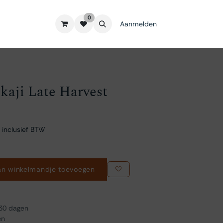
0
Aanmelden
kaji Late Harvest
 inclusief BTW
n winkelmandje toevoegen
 30 dagen
en