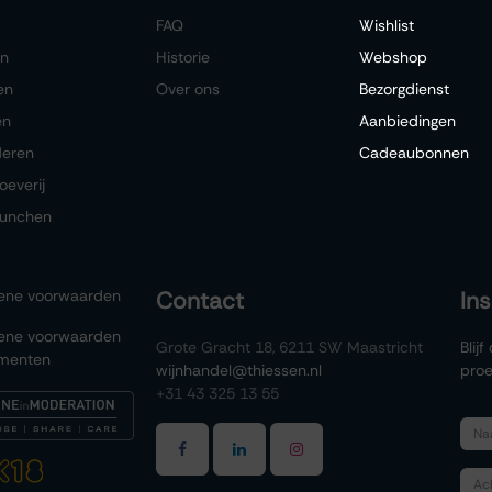
FAQ
Wishlist
en
Historie
Webshop
en
Over ons
Bezorgdienst
en
Aanbiedingen
deren
Cadeaubonnen
oeverij
lunchen
ene voorwaarden
Contact
In
ene voorwaarden
Grote Gracht 18, 6211 SW Maastricht
Blij
menten
wijnhandel@thiessen.nl
proe
+31 43 325 13 55