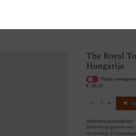
en
Ontdekken
Bestellen
Bezoeken
Contact
The Royal To
Hongarije
Prijzen weergeven
€
18,13
Aa
Algemene voorwaarden
Geld-terug-garantie van
Verzending: 2-3 werkdag