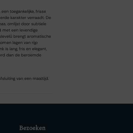
 een toegankelijke, frisse
treerde karakter verraadt. De
as, omlijst door subtiele
d met een levendige
rslevelű brengt aromatische
komen lagen van rijp
 is lang, fris en elegant,
reerd dan de beroemde
fsluiting van een maaltijd.
Bezoeken