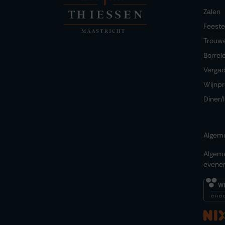
Zalen
Feest
Trouw
Borrel
Verga
Wijnpr
Diner/
Algem
Algem
evene