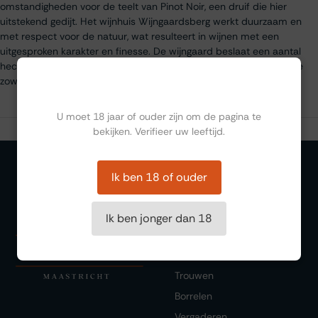
omstandigheden voor de teelt van Pinot Noir, een druif die hier
uitstekend gedijt. Het wijnhuis Wijngaardsberg werkt duurzaam en
met respect voor de natuur, wat resulteert in wijnen met een
uitgesproken karakter en finesse. De wijngaard beslaat een aantal
hectare en produceert voornamelijk Pinot Noir en Chardonnay, die
zowel nationaal als internationaal worden gewaardeerd.
Ben jij ouder dan 18?
U moet 18 jaar of ouder zijn om de pagina te
bekijken. Verifieer uw leeftijd.
Ik ben 18 of ouder
Organiseren
Ik ben jonger dan 18
Zalen
Feesten
Trouwen
Borrelen
Vergaderen