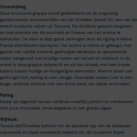
Omschrijving:
Deze exclusieve grappa wordt gedistilleerd uit de zorgvuldig
geselecteerde druivenschillen van de Ornellaia Grand Vin, een van de
meest iconische wijnen uit Toscane. De distillatie gebeurt langzaam
en met precisie om de puurheid en finesse van het aroma te
behouden. De kleur is diep goud, verkregen door de rijping in kleine
Franse eikenhouten barriques. Het aroma is intens en gelaagd, met
geuren van vanille, karamel, gedroogde abrikozen en geroosterde
noten, aangevuld met kruidige tonen van kaneel en zoethout. In de
mond is deze grappa zijdezacht en vol van smaak, met een mooie
balans tussen fruitige en houtgerijpte elementen. Warme tonen van
gedroogd fruit, honing en een vleugje chocolade vloeien over in een
lange, verfijnde afdronk met een lichte toets van tabak en kruiden.
Pairing:
Ideaal als digestief na een verfijnde maaltijd, perfect te combineren
met pure chocolade, amandelgebak of een goede sigaar.
Wijnhuis:
Tenuta dell'Ornellaia behoort tot de absolute top van de Italiaanse
wijnwereld en staat wereldwijd bekend om zijn iconische Super