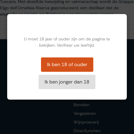
Tuscans. Met dezelfde toewijding en vakmanschap wordt de Grappa
Eligo dell'Ornellaia Riserva geproduceerd, een distillaat dat de
elegantie en kracht van Bolgheri in een glas weet te vangen.
Ben jij ouder dan 18?
U moet 18 jaar of ouder zijn om de pagina te
bekijken. Verifieer uw leeftijd.
Ik ben 18 of ouder
Organiseren
Zalen
Ik ben jonger dan 18
Feesten
Trouwen
Borrelen
Vergaderen
Wijnproeverij
Diner/lunchen