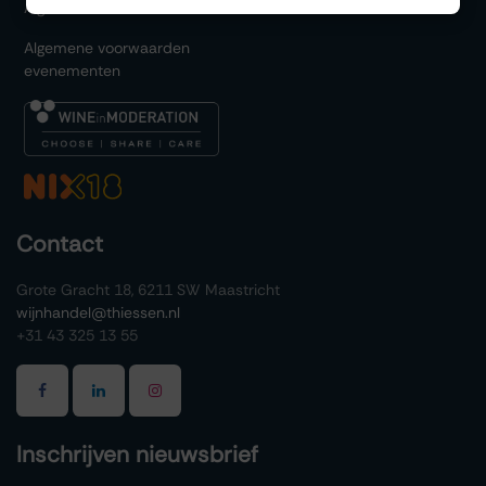
Algemene voorwaarden
Algemene voorwaarden
evenementen
Contact
Grote Gracht 18, 6211 SW Maastricht
wijnhandel@thiessen.nl
+31 43 325 13 55
Inschrijven nieuwsbrief