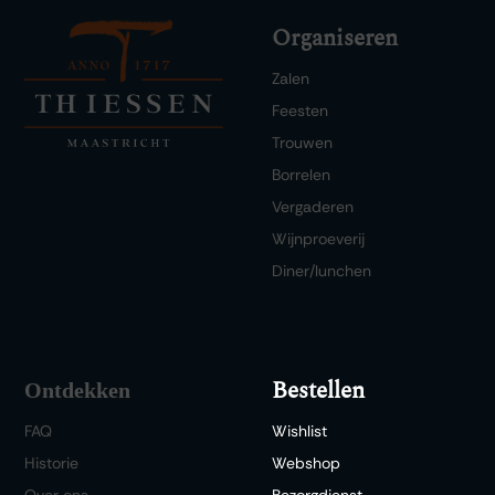
Organiseren
Zalen
Feesten
Trouwen
Borrelen
Vergaderen
Wijnproeverij
Diner/lunchen
Bestellen
Ontdekken
FAQ
Wishlist
Historie
Webshop
Over ons
Bezorgdienst