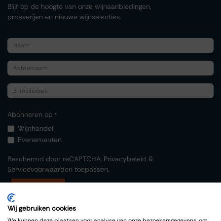
Blijf op de hoogte van onze wijnaanbiedingen,
proeverijen en nieuwe wijnselecties.
Abonneren op
*
Wijnhandel
Evenementen
Beschermd door reCAPTCHA,
Privacybeleid
&
Servicevoorwaarden
toepassen.
Indienen
Wij gebruiken cookies
We kunnen deze plaatsen voor analyse van onze bezoekersgegevens, om