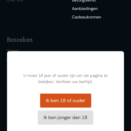
Aanbiedingen
Cadeaubonnen
Bezoeken
Winkel
Bar 1717
Ben jij ouder dan 18?
Wijn & Spijs
U moet 18 jaar of ouder zijn om de pagina te
Thema events
bekijken. Verifieer uw leeftijd.
Wijnproeverij
Ik ben 18 of ouder
Ik ben jonger dan 18