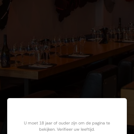
Ben jij ouder dan 18?
U moet 18 jaar of ouder zijn om de pagina te
bekijken. Verifieer uw leeftijd.