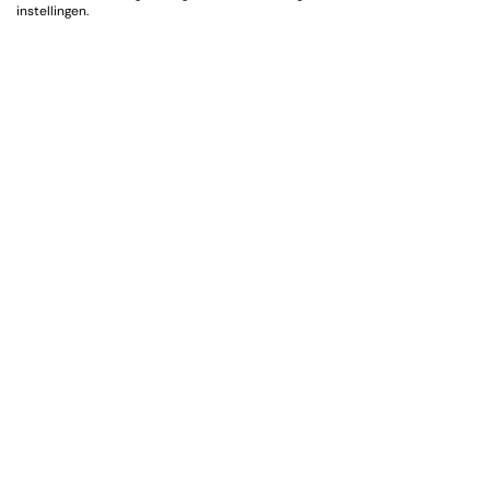
instellingen.
Orga
Zalen
Feest
Trouw
Borrel
Verga
Wijnpr
Diner/
Algem