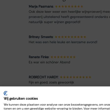
Marja Pasmans
:
★★★★★★★★★
Ook deze keer weer een heerlijke wijnproeverij me
proeverij uitstekend heeft gepresenteerd ondanks 
natuurlijk super wijnen geproefd!
Britney Smeets
:
★★★★★★★★★★
Het was een hele leuke en leerzame avond!
Renate Finke
:
★★★★★★★★
Es war ein schöner Abend
ROBRECHT HARDY
:
★★★★★★★★★★
Fijn en goed, zoals gewoonlijk
Max Spits
:
★★★★★★★★
Wij gebruiken cookies
Genoten van een sfeervolle en informatieve wijnpro
We kunnen deze plaatsen voor analyse van onze bezoekersgegevens, om onze 
tonen en om u een geweldige website-ervaring te bieden. Voor meer informat