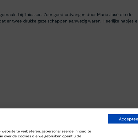
egemaakt bij Thiessen. Zeer goed ontvangen door Marie José die de
dat er twee drukke gezelschappen aanwezig waren. Heerlijke hapjes e
Accepteer
everij. De bijpassende gerechten sloten goed aan bij de wijnen.
website te verbeteren, gepersonaliseerde inhoud te
ie over de cookies die we gebruiken opent u de