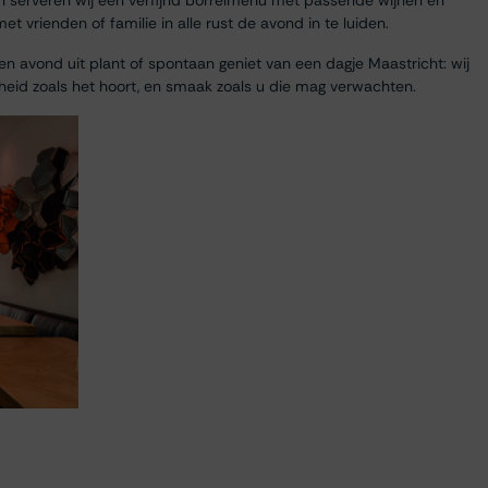
n serveren wij een verfijnd borrelmenu met passende wijnen en
 vrienden of familie in alle rust de avond in te luiden.
n avond uit plant of spontaan geniet van een dagje Maastricht: wij
heid zoals het hoort, en smaak zoals u die mag verwachten.