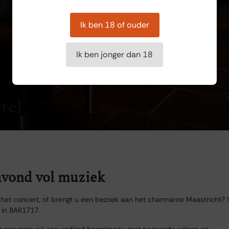
Ik ben 18 of ouder
Ik ben jonger dan 18
rel
vond vol muziek
het concert, of brengt u een bezoek aan het charmante Maastricht? 
 in BAR1717.