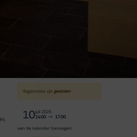
Registraties zijn
gesloten
10
juli 2025
14:00
17:00
Wij
aan de kalender toevoegen: