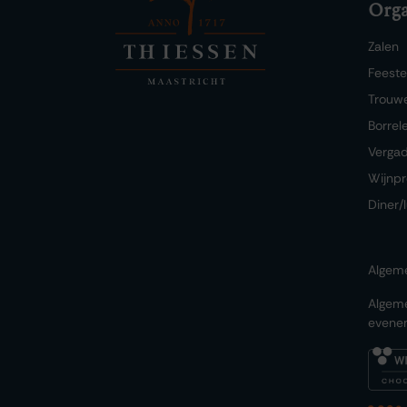
Orga
Zalen
Feest
Trouw
Borrel
Verga
Wijnpr
Diner/
Algem
Algem
evene