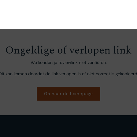
en
Ontdekken
Bestellen
Bezoeken
Contact
Ongeldige of verlopen link
We konden je reviewlink niet verifiëren.
Dit kan komen doordat de link verlopen is of niet correct is gekopieerd
Ga naar de homepage