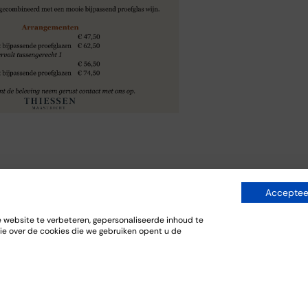
Accepteer
website te verbeteren, gepersonaliseerde inhoud te
ie over de cookies die we gebruiken opent u de
egemaakt bij Thiessen. Zeer goed ontvangen door Marie José die de
dat er twee drukke gezelschappen aanwezig waren. Heerlijke hapjes e