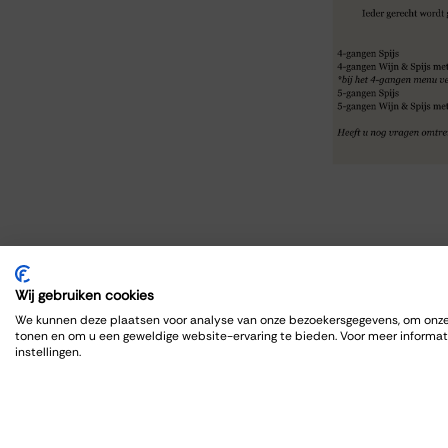
Wij gebruiken cookies
Beoordelingen
We kunnen deze plaatsen voor analyse van onze bezoekersgegevens, om onze 
tonen en om u een geweldige website-ervaring te bieden. Voor meer informat
instellingen.
Marja Pasmans
:
★★★★★★★★★
Ook deze keer weer een heerlijke wijnproeverij me
proeverij uitstekend heeft gepresenteerd ondanks 
natuurlijk super wijnen geproefd!