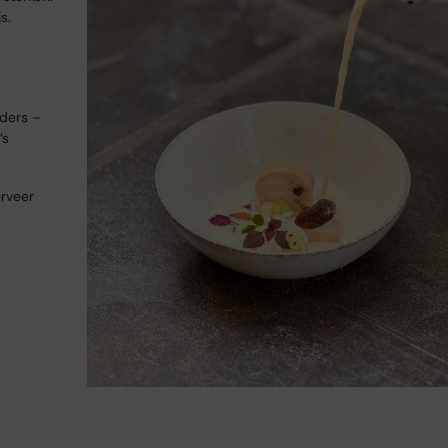
s.
lders –
’s
erveer