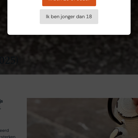
Ik ben jonger dan 18
025)
js
.
neerd
rsterken.