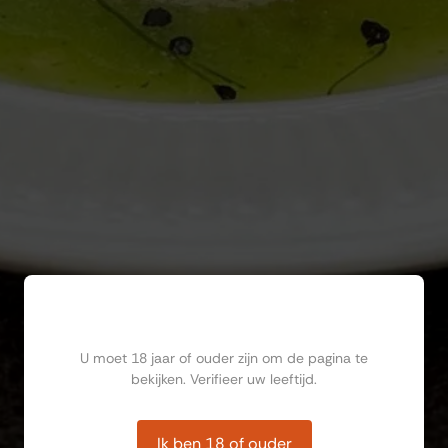
Ben jij ouder dan 18?
U moet 18 jaar of ouder zijn om de pagina te
bekijken. Verifieer uw leeftijd.
Ik ben 18 of ouder