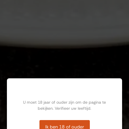
Ben jij ouder dan 18?
U moet 18 jaar of ouder zijn om de pagina te
bekijken. Verifieer uw leeftijd.
Ik ben 18 of ouder