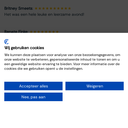
Britney Smeets
:
★★★★★★★★★★
Het was een hele leuke en leerzame avond!
Renate Finke
:
★★★★★★★★
Es war ein schöner Abend
Wij gebruiken cookies
ROBRECHT HARDY
:
★★★★★★★★★★
We kunnen deze plaatsen voor analyse van onze bezoekersgegevens, om
onze website te verbeteren, gepersonaliseerde inhoud te tonen en om u
Fijn en goed, zoals gewoonlijk
een geweldige website-ervaring te bieden. Voor meer informatie over de
cookies die we gebruiken opent u de instellingen.
Max Spits
:
★★★★★★★★
Genoten van een sfeervolle en informatieve wijnproeverij. De
Accepteer alles
Weigeren
bijpassende gerechten sloten goed aan bij de wijnen.
Nee, pas aan
Info omtrent het evenement