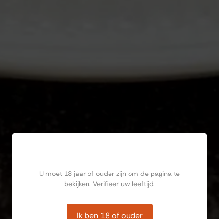
Ben jij ouder dan 18?
U moet 18 jaar of ouder zijn om de pagina te
bekijken. Verifieer uw leeftijd.
Ik ben 18 of ouder