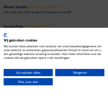
Britney Smeets
:
★★★★★★★★★★
Het was een hele leuke en leerzame avond!
Renate Finke
:
★★★★★★★★
Es war ein schöner Abend
Wij gebruiken cookies
ROBRECHT HARDY
:
★★★★★★★★★★
We kunnen deze plaatsen voor analyse van onze bezoekersgegevens, om
onze website te verbeteren, gepersonaliseerde inhoud te tonen en om u
Fijn en goed, zoals gewoonlijk
een geweldige website-ervaring te bieden. Voor meer informatie over de
cookies die we gebruiken opent u de instellingen.
Max Spits
:
★★★★★★★★
Genoten van een sfeervolle en informatieve wijnproeverij. De
Accepteer alles
Weigeren
bijpassende gerechten sloten goed aan bij de wijnen.
Nee, pas aan
Info omtrent het evenement