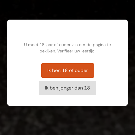
Ben jij ouder dan 18?
U moet 18 jaar of ouder zijn om de pagina te
bekijken. Verifieer uw leeftijd.
Ik ben 18 of ouder
Ik ben jonger dan 18