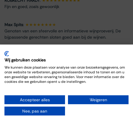
ROBRECHT HARDY
:
★★★★★★★★★★
Fijn en goed, zoals gewoonlijk
Max Spits
:
★★★★★★★★
Genoten van een sfeervolle en informatieve wijnproeverij. De
bijpassende gerechten sloten goed aan bij de wijnen.
Wij gebruiken cookies
We kunnen deze plaatsen voor analyse van onze bezoekersgegevens, om
Info omtrent het evenement
onze website te verbeteren, gepersonaliseerde inhoud te tonen en om u
een geweldige website-ervaring te bieden. Voor meer informatie over de
cookies die we gebruiken opent u de instellingen.
Locatie
Thiessen Wijnkoopers
Grote Gracht 18
Accepteer alles
Weigeren
6211 SW Maastricht
Nederland
Nee, pas aan
+31 43 325 1355
events@thiessen.nl