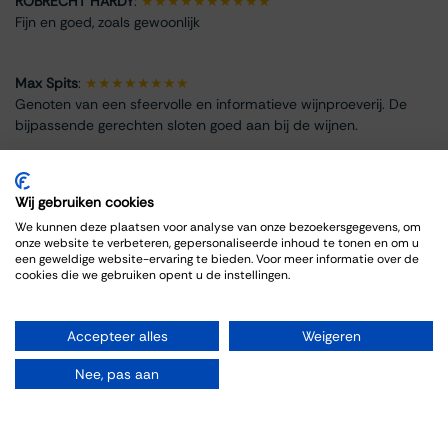
ROBRECHT HARDY
:
★★★★★★★★★★
Fijn en goed, zoals gewoonlijk
Max Spits
:
★★★★★★★★
Genoten van een sfeervolle en informatieve wijnproeverij. De
bijpassende gerechten sloten goed aan bij de wijnen.
Wij gebruiken cookies
We kunnen deze plaatsen voor analyse van onze bezoekersgegevens, om
Info omtrent het evenement
onze website te verbeteren, gepersonaliseerde inhoud te tonen en om u
een geweldige website-ervaring te bieden. Voor meer informatie over de
cookies die we gebruiken opent u de instellingen.
Locatie
Thiessen Wijnkoopers
Grote Gracht 18
Accepteer alles
Weigeren
6211 SW Maastricht
Nederland
Nee, pas aan
+31 43 325 1355
events@thiessen.nl