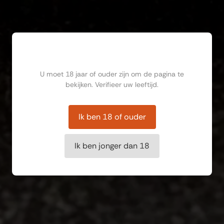
Ben jij ouder dan 18?
U moet 18 jaar of ouder zijn om de pagina te
bekijken. Verifieer uw leeftijd.
Ik ben 18 of ouder
Ik ben jonger dan 18