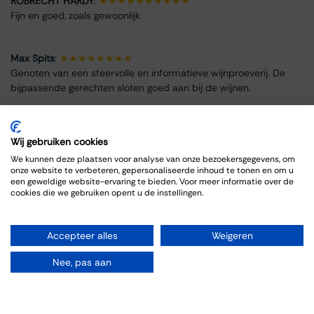
ROBRECHT HARDY
:
★★★★★★★★★★
Fijn en goed, zoals gewoonlijk
Max Spits
:
★★★★★★★★
Genoten van een sfeervolle en informatieve wijnproeverij. De
bijpassende gerechten sloten goed aan bij de wijnen.
Wij gebruiken cookies
We kunnen deze plaatsen voor analyse van onze bezoekersgegevens, om
Info omtrent het evenement
onze website te verbeteren, gepersonaliseerde inhoud te tonen en om u
een geweldige website-ervaring te bieden. Voor meer informatie over de
cookies die we gebruiken opent u de instellingen.
Locatie
Thiessen Wijnkoopers
Grote Gracht 18
Accepteer alles
Weigeren
6211 SW Maastricht
Nederland
Nee, pas aan
+31 43 325 1355
events@thiessen.nl