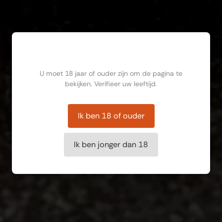
Ben jij ouder dan 18?
U moet 18 jaar of ouder zijn om de pagina te
bekijken. Verifieer uw leeftijd.
Ik ben 18 of ouder
Ik ben jonger dan 18