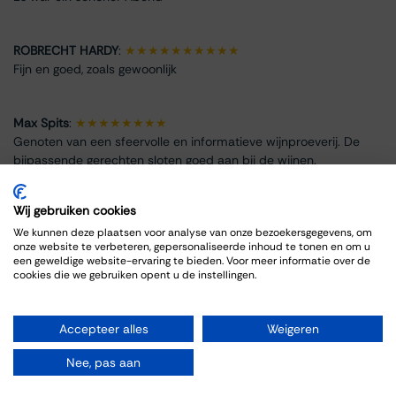
ROBRECHT HARDY
:
★★★★★★★★★★
Fijn en goed, zoals gewoonlijk
Max Spits
:
★★★★★★★★
Genoten van een sfeervolle en informatieve wijnproeverij. De
bijpassende gerechten sloten goed aan bij de wijnen.
Wij gebruiken cookies
We kunnen deze plaatsen voor analyse van onze bezoekersgegevens, om
onze website te verbeteren, gepersonaliseerde inhoud te tonen en om u
Info omtrent het evenement
een geweldige website-ervaring te bieden. Voor meer informatie over de
cookies die we gebruiken opent u de instellingen.
Locatie
Thiessen Wijnkoopers B.V.
Accepteer alles
Weigeren
Grote Gracht 18
6211 SW Maastricht
Nee, pas aan
Nederland