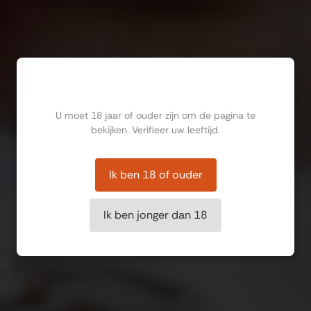
Ben jij ouder dan 18?
U moet 18 jaar of ouder zijn om de pagina te
bekijken. Verifieer uw leeftijd.
Ik ben 18 of ouder
Ik ben jonger dan 18