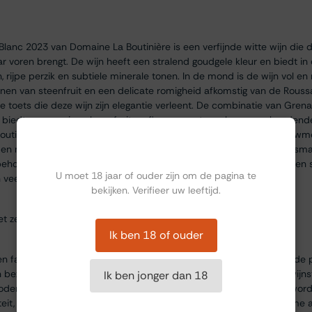
nc 2023 van Domaine La Boutinière is een verfijnde witte wijn die de
aar voren brengt. De wijn heeft een stralend goudgele kleur en biedt 
rijpe perzik en subtiele minerale tonen. In de mond is de wijn vol en
onen van steenfruit en een delicate romigheid afkomstig van de Roussa
se toets die deze wijn zijn elegantie verleent. De combinatie van Grenac
iedt een mooi spel van fruit en finesse, met een lange, aanhoudend
outinière staat bekend om zijn toewijding aan traditionele wijnbouw
Ben jij ouder dan 18?
rden met zorg geselecteerd en met de hand geplukt, om de unieke sma
uden. Deze wijn past uitstekend bij rijke visgerechten, schaal- en sc
U moet 18 jaar of ouder zijn om de pagina te
veelzijdige keuze is voor culinaire liefhebbers.
bekijken. Verifieer uw leeftijd.
t zeevruchten, risotto en wit vlees.
Ik ben 18 of ouder
n familiebedrijf dat al generaties lang gevestigd is in het hart van d
bezit circa 10 hectare aan wijngaarden, voornamelijk met oude wijnst
Ik ben jonger dan 18
odem van de Rhône-vallei. De wijnen van Domaine La Boutinière wo
iteit, mede dankzij traditionele vinificatieprocessen en een duurzame