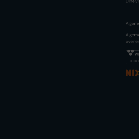
Diner/
Algem
Algem
evene