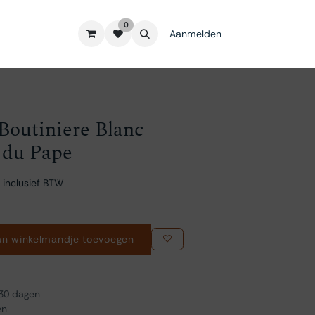
0
Aanmelden
outiniere Blanc
 du Pape
 inclusief BTW
n winkelmandje toevoegen
 30 dagen
en