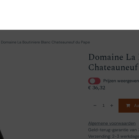
en
Ontdekken
Bestellen
Bezoeken
Contact
Domaine La Boutiniere Blanc Chateauneuf du Pape
Domaine La B
Chateauneuf
Prijzen weergeven
€
36,32
Aa
Algemene voorwaarden
Geld-terug-garantie van
Verzending: 2-3 werkdag