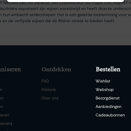
het behoud van het karakter van Châteauneuf-du-Pape, met respect v
Boutinière exporteert zijn wijnen wereldwijd en heeft diverse ondersc
van hun ambacht onderstrepen. Het is een geliefde bestemming voor wij
ie en de verfijnde wijnen die de Rhône-streek te bieden heeft.
niseren
Bestellen
Ontdekken
FAQ
Wishlist
en
Historie
Webshop
en
Over ons
Bezorgdienst
en
Aanbiedingen
deren
Cadeaubonnen
oeverij