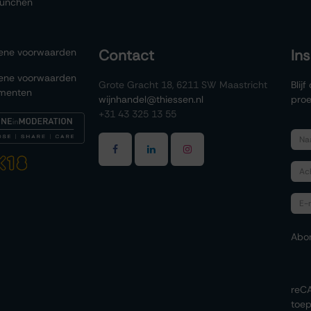
lunchen
ene voorwaarden
Contact
In
ene voorwaarden
Grote Gracht 18, 6211 SW Maastricht
Blij
menten
wijnhandel@thiessen.nl
proe
+31 43 325 13 55
Abo
reC
toep