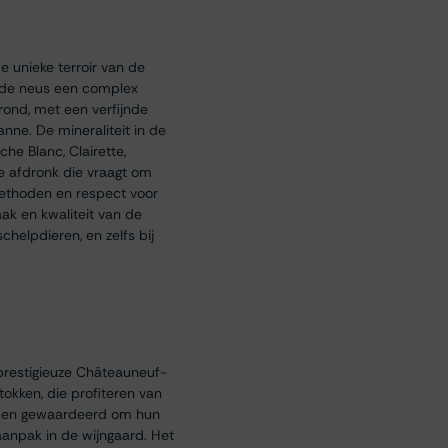
 unieke terroir van de
in de neus een complex
 rond, met een verfijnde
nne. De mineraliteit in de
he Blanc, Clairette,
e afdronk die vraagt om
methoden en respect voor
ak en kwaliteit van de
helpdieren, en zelfs bij
e prestigieuze Châteauneuf-
okken, die profiteren van
rden gewaardeerd om hun
 aanpak in de wijngaard. Het