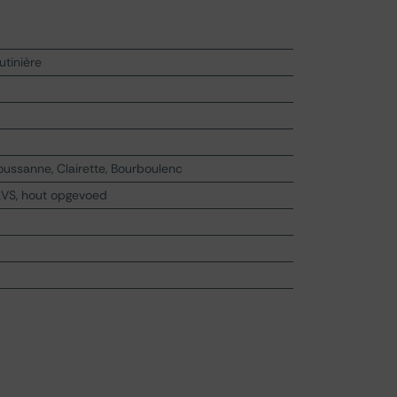
tinière
ussanne, Clairette, Bourboulenc
RVS, hout opgevoed