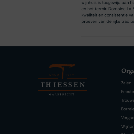
wijnhuis is toegewijd aan 
en het terroir. Domaine La 
kwaliteit en consistentie 
proeven van de rijke tradit
Orga
Zalen
Feest
Trouw
Borrel
Verga
Wijnpr