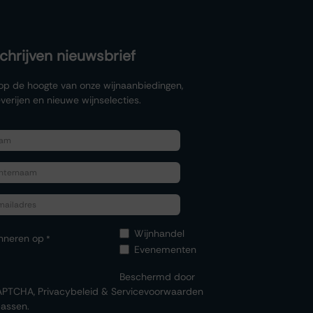
schrijven nieuwsbrief
f op de hoogte van onze wijnaanbiedingen,
verijen en nieuwe wijnselecties.
Wijnhandel
nneren op
*
Evenementen
Beschermd door
APTCHA,
Privacybeleid
&
Servicevoorwaarden
assen.