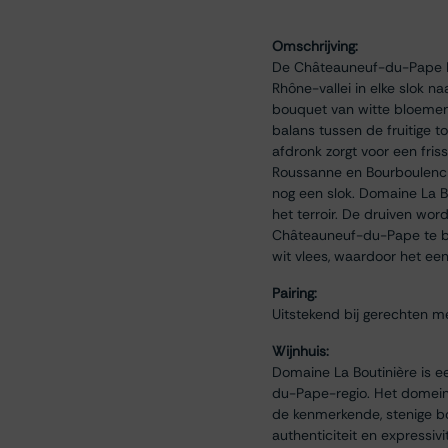
Omschrijving:
De Châteauneuf-du-Pape Bla
Rhône-vallei in elke slok n
bouquet van witte bloemen, 
balans tussen de fruitige t
afdronk zorgt voor een fris
Roussanne en Bourboulenc b
nog een slok. Domaine La B
het terroir. De druiven wo
Châteauneuf-du-Pape te beho
wit vlees, waardoor het een 
Pairing:
Uitstekend bij gerechten me
Wijnhuis:
Domaine La Boutinière is ee
du-Pape-regio. Het domein 
de kenmerkende, stenige b
authenticiteit en expressiv