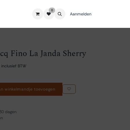
0
Aanmelden
q Fino La Janda Sherry
 inclusief BTW
n winkelmandje toevoegen
 30 dagen
en