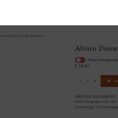
en
Ontdekken
Bestellen
Bezoeken
Contact
 Domecq Fino La Janda Sherry
Alvaro Domec
Prijzen weergeven
€
10,87
Aa
Algemene voorwaarden
Geld-terug-garantie van
Verzending: 2-3 werkdag