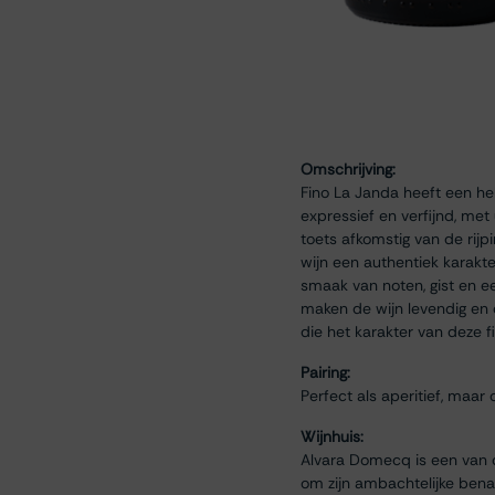
Omschrijving:
Fino La Janda heeft een hel
expressief en verfijnd, me
toets afkomstig van de rijpi
wijn een authentiek karakte
smaak van noten, gist en e
maken de wijn levendig en 
die het karakter van deze f
Pairing:
Perfect als aperitief, maar 
Wijnhuis:
Alvara Domecq is een van d
om zijn ambachtelijke bena