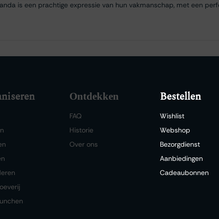
Janda is een prachtige expressie van hun vakmanschap, met een perfe
niseren
Bestellen
Ontdekken
FAQ
Wishlist
en
Historie
Webshop
en
Over ons
Bezorgdienst
en
Aanbiedingen
deren
Cadeaubonnen
oeverij
lunchen