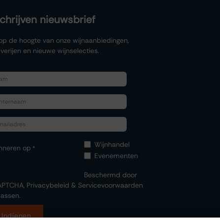
schrijven nieuwsbrief
f op de hoogte van onze wijnaanbiedingen,
verijen en nieuwe wijnselecties.
Wijnhandel
nneren op
*
Evenementen
Beschermd door
APTCHA,
Privacybeleid
&
Servicevoorwaarden
assen.
Indienen