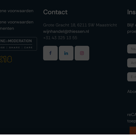
ene voorwaarden
Contact
In
ene voorwaarden
Grote Gracht 18, 6211 SW Maastricht
Blij
menten
wijnhandel@thiessen.nl
proe
+31 43 325 13 55
Abo
reC
toep