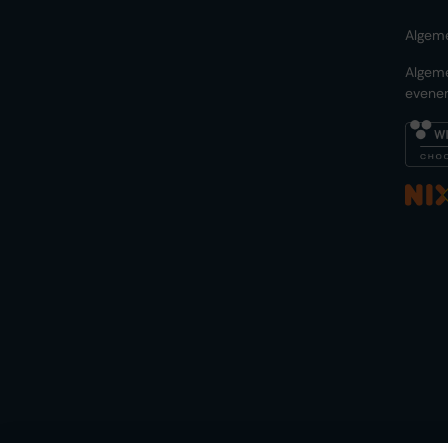
Algem
Algem
evene