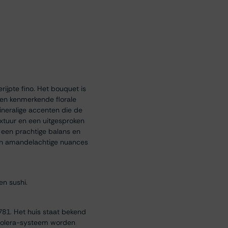
rijpte fino. Het bouquet is
een kenmerkende florale
 mineralige accenten die de
extuur en een uitgesproken
 een prachtige balans en
 en amandelachtige nuances
en sushi.
781. Het huis staat bekend
t solera-systeem worden