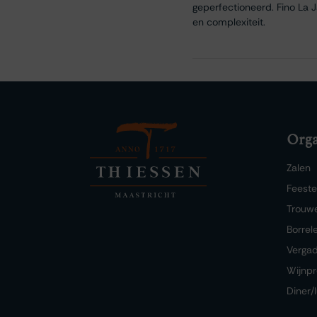
geperfectioneerd. Fino La 
en complexiteit.
Orga
Zalen
Feest
Trouw
Borrel
Verga
Wijnpr
Diner/