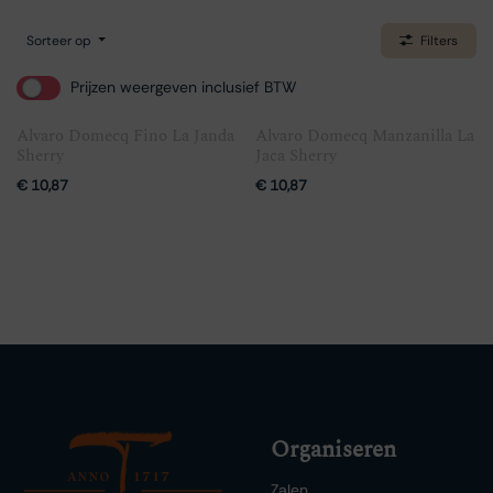
Sorteer op
Filters
Prijzen weergeven inclusief BTW
Alvaro Domecq Fino La Janda
Alvaro Domecq Manzanilla La
Sherry
Jaca Sherry
€
10,87
€
10,87
Organiseren
Zalen