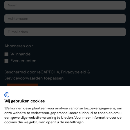
Abonneren op
*
Wijnhandel
Evenementen
Beschermd door reCAPTCHA,
Privacybeleid
&
Servicevoorwaarden
toepassen.
Indienen
Wij gebruiken cookies
We kunnen deze plaatsen voor analyse van onze bezoekersgegevens, om
onze website te verbeteren, gepersonaliseerde inhoud te tonen en om u
een geweldige website-ervaring te bieden. Voor meer informatie over de
cookies die we gebruiken opent u de instellingen.
Copyright © Thiessen Wijnkoopers