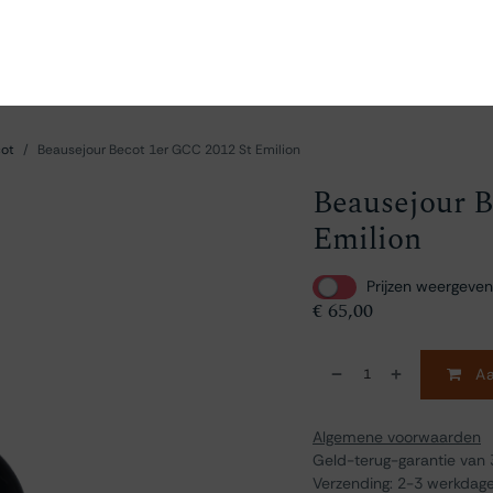
en
Ontdekken
Bestellen
Bezoeken
Contact
cot
Beausejour Becot 1er GCC 2012 St Emilion
Beausejour B
Emilion
Prijzen weergeven
€
65,00
Aa
Algemene voorwaarden
Geld-terug-garantie van
Verzending: 2-3 werkdag