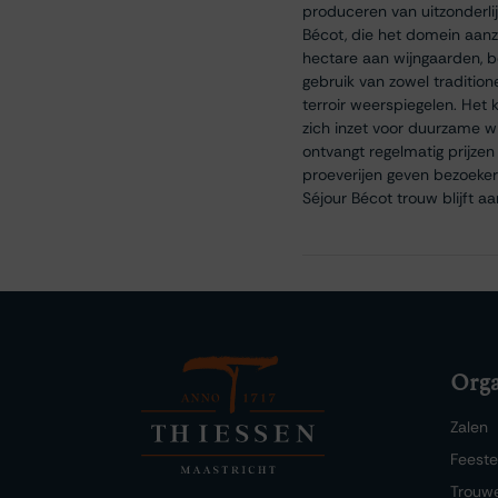
produceren van uitzonderli
Bécot, die het domein aanz
hectare aan wijngaarden, 
gebruik van zowel traditio
terroir weerspiegelen. Het k
zich inzet voor duurzame w
ontvangt regelmatig prijze
proeverijen geven bezoekers
Séjour Bécot trouw blijft a
Orga
Zalen
Feest
Trouw