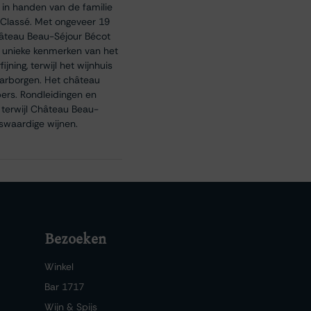
 in handen van de familie
u Classé. Met ongeveer 19
hâteau Beau-Séjour Bécot
e unieke kenmerken van het
jning, terwijl het wijnhuis
aarborgen. Het château
ers. Rondleidingen en
, terwijl Château Beau-
dswaardige wijnen.
Bezoeken
Winkel
Bar 1717
Wijn & Spijs