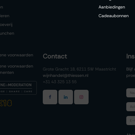
en
Aanbiedingen
deren
Cadeaubonnen
oeverij
lunchen
ene voorwaarden
Contact
In
ene voorwaarden
Grote Gracht 18, 6211 SW Maastricht
Blij
menten
wijnhandel@thiessen.nl
proe
+31 43 325 13 55
Abo