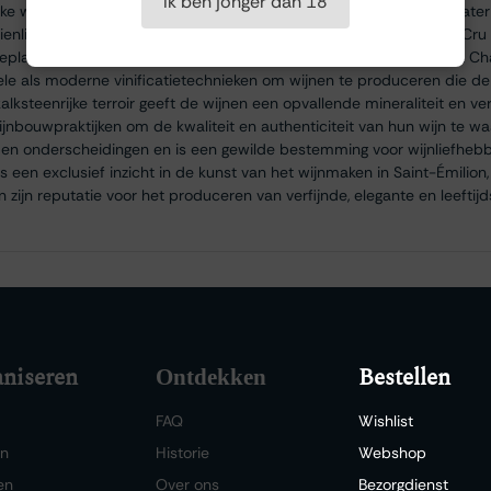
Ik ben jonger dan 18
jke wijnen. Het château werd in de 18e eeuw opgericht en kwam later
ienlijk uitbreidde en bijdroeg aan de erkenning als Premier Grand Cr
beplant met Merlot, Cabernet Franc en Cabernet Sauvignon, maakt C
nele als moderne vinificatietechnieken om wijnen te produceren die d
alksteenrijke terroir geeft de wijnen een opvallende mineraliteit en verfi
ijnbouwpraktijken om de kwaliteit en authenticiteit van hun wijn te w
n en onderscheidingen en is een gewilde bestemming voor wijnliefhebb
 een exclusief inzicht in de kunst van het wijnmaken in Saint-Émilion
an zijn reputatie voor het produceren van verfijnde, elegante en leeftij
niseren
Bestellen
Ontdekken
FAQ
Wishlist
en
Historie
Webshop
en
Over ons
Bezorgdienst