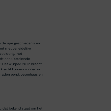
 de rijke geschiedenis en
nt met verleidelijke
weelderig, met
eft een uitstekende
. Het wijnjaar 2012 bracht
n kracht kunnen winnen in
ebraden eend, ossenhaas en
eau dat bekend staat om het