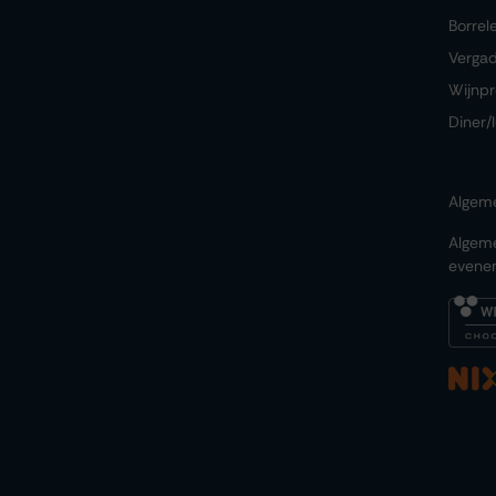
Borrel
Verga
Wijnpr
Diner/
Algem
Algem
evene