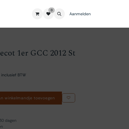
0
Aanmelden
ecot 1er GCC 2012 St
 inclusief BTW
n winkelmandje toevoegen
 30 dagen
en