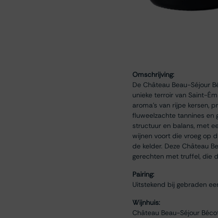
Omschrijving:
De Château Beau-Séjour Béc
unieke terroir van Saint-Ém
aroma's van rijpe kersen, p
fluweelzachte tannines en 
structuur en balans, met e
wijnen voort die vroeg op 
de kelder. Deze Château Be
gerechten met truffel, die d
Pairing:
Uitstekend bij gebraden ee
Wijnhuis:
Château Beau-Séjour Bécot l