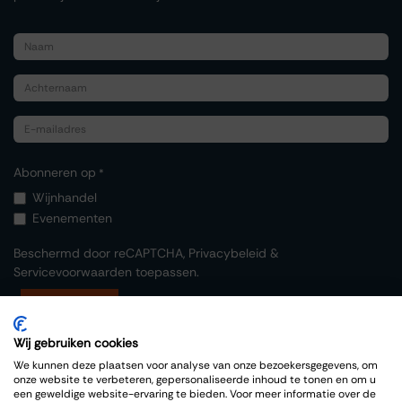
Abonneren op
*
Wijnhandel
Evenementen
Beschermd door reCAPTCHA,
Privacybeleid
&
Servicevoorwaarden
toepassen.
Indienen
Wij gebruiken cookies
We kunnen deze plaatsen voor analyse van onze bezoekersgegevens, om
onze website te verbeteren, gepersonaliseerde inhoud te tonen en om u
een geweldige website-ervaring te bieden. Voor meer informatie over de