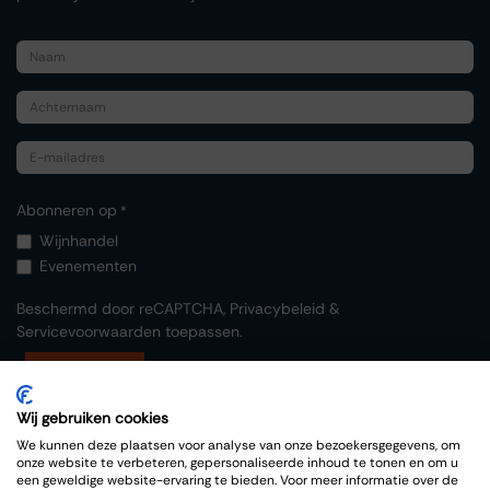
Abonneren op
*
Wijnhandel
Evenementen
Beschermd door reCAPTCHA,
Privacybeleid
&
Servicevoorwaarden
toepassen.
Indienen
Wij gebruiken cookies
We kunnen deze plaatsen voor analyse van onze bezoekersgegevens, om
onze website te verbeteren, gepersonaliseerde inhoud te tonen en om u
een geweldige website-ervaring te bieden. Voor meer informatie over de