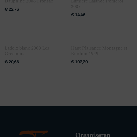
Dauphine 2006 Fronsac
Lumiere Lalande Pomerol
2007
€
22,73
€
14,46
Ladoix blanc 2000 Les
Haut Plaisance Montagne st
Grechons
Emilion 1949
€
20,66
€
103,30
Organiseren