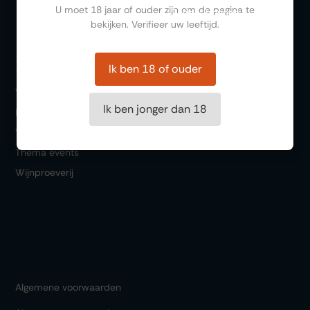
U moet 18 jaar of ouder zijn om de pagina te
Cadeaubonnen
bekijken. Verifieer uw leeftijd.
Bezoeken
Ik ben 18 of ouder
Winkel
Ik ben jonger dan 18
Bar 1717
Wijn & Spijs
Thema events
Wijnproeverij
Algemene voorwaarden