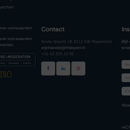
lunchen
ene voorwaarden
Contact
In
ene voorwaarden
Grote Gracht 18, 6211 SW Maastricht
Blij
menten
wijnhandel@thiessen.nl
proe
+31 43 325 13 55
Abo
reC