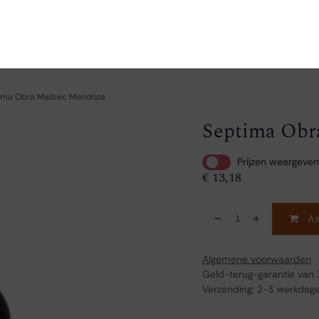
en
Ontdekken
Bestellen
Bezoeken
Contact
ima Obra Malbec Mendoza
Septima Obr
Prijzen weergeven
€
13,18
Aa
Algemene voorwaarden
Geld-terug-garantie van
Verzending: 2-3 werkdag