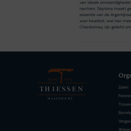
van ideale omstandigheden
nachten. Séptima maakt ge
essentie van de Argentijn
voor kwaliteit, wat hen me
Chardonnay, zijn geliefd o
Orga
Zalen
Feest
Trouw
Borrel
Verga
Wijnpr