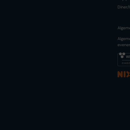
Diner/
Algem
Algem
evene