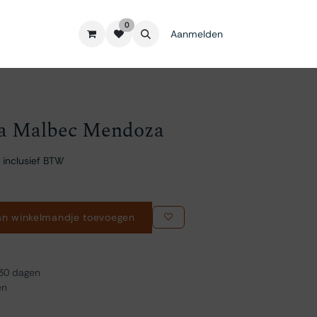
0
Aanmelden
a Malbec Mendoza
 inclusief BTW
n winkelmandje toevoegen
 30 dagen
en