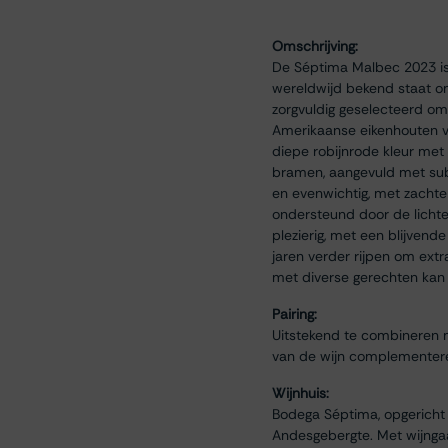
Omschrijving:
De Séptima Malbec 2023 is 
wereldwijd bekend staat o
zorgvuldig geselecteerd om
Amerikaanse eikenhouten vat
diepe robijnrode kleur met 
bramen, aangevuld met subt
en evenwichtig, met zacht
ondersteund door de lichte 
plezierig, met een blijvende
jaren verder rijpen om extra
met diverse gerechten kan
Pairing:
Uitstekend te combineren me
van de wijn complementere
Wijnhuis:
Bodega Séptima, opgericht 
Andesgebergte. Met wijngaa