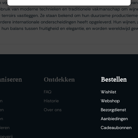
 voor het verbouwen van druiven, met name door de combinatie van 
bruik van moderne technieken en traditionele vakmanschap om wijn
se terroirs vastleggen. Ze staan bekend om hun duurzame productie
erdere internationale onderscheidingen heeft opgeleverd. Hun wijnen,
m hun balans tussen fruitigheid en elegantie, en worden wereldwijd g
niseren
Bestellen
Ontdekken
FAQ
Wishlist
en
Historie
Webshop
en
Over ons
Bezorgdienst
en
Aanbiedingen
deren
Cadeaubonnen
oeverij