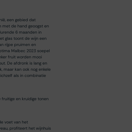
nië, een gebied dat
en met de hand geoogst en
gedurende 6 maanden in
et glas toont de wijn een
van rijpe pruimen en
Séptima Malbec 2023 soepel
ker fruit worden mooi
out. De afdronk is lang en
onk, maar kan ook nog enkele
ichzelf als in combinatie
fruitige en kruidige tonen
de voet van het
au, profiteert het wijnhuis