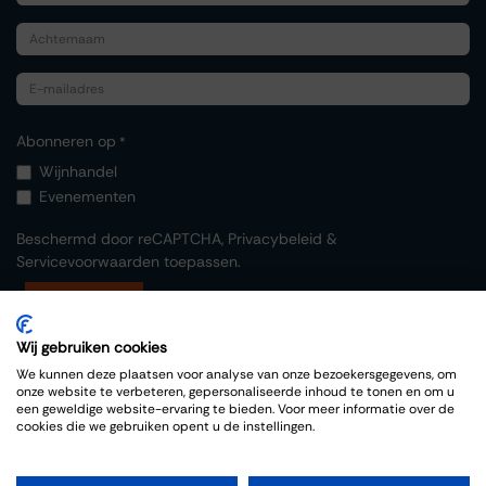
Abonneren op
*
Wijnhandel
Evenementen
Beschermd door reCAPTCHA,
Privacybeleid
&
Servicevoorwaarden
toepassen.
Indienen
Wij gebruiken cookies
We kunnen deze plaatsen voor analyse van onze bezoekersgegevens, om
onze website te verbeteren, gepersonaliseerde inhoud te tonen en om u
een geweldige website-ervaring te bieden. Voor meer informatie over de
cookies die we gebruiken opent u de instellingen.
Copyright © Thiessen Wijnkoopers