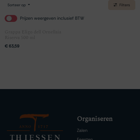
Sorteer op
Filters
Prijzen weergeven inclusief BTW
Grappa Eligo dell Ornellaia
Riserva 500 ml
€
63,59
Organiseren
Zalen
Feesten