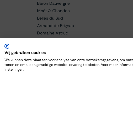
Baron Dauvergne
Moët & Chandon
Belles du Sud
Armand de Brignac
Domaine Astruc
Cantine Grasso
Paolo Manzone
Wij gebruiken cookies
Champagne Bollinger
We kunnen deze plaatsen voor analyse van onze bezoekersgegevens, om onze 
Braida
tonen en om u een geweldige website-ervaring te bieden. Voor meer informat
instellingen.
Baricci
Fanti
Caldora
Cellar de Capcanes
Cero
Charles Lafitte
Château Lagrange
Château Grand-Puy Ducasse
Château Lafon-Rochet