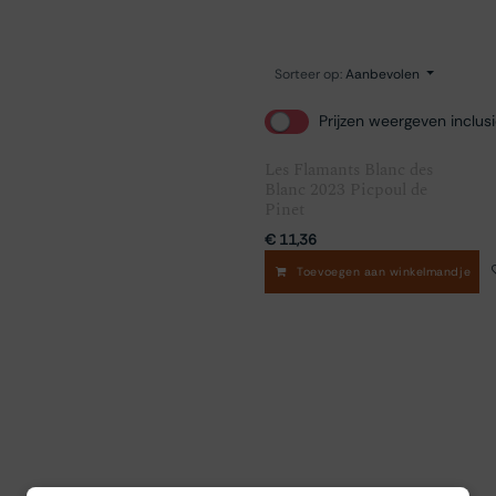
Sorteer op:
Aanbevolen
Prijzen weergeven inclus
Les Flamants Blanc des
Blanc 2023 Picpoul de
Pinet
€
11,36
Toevoegen aan winkelmandje