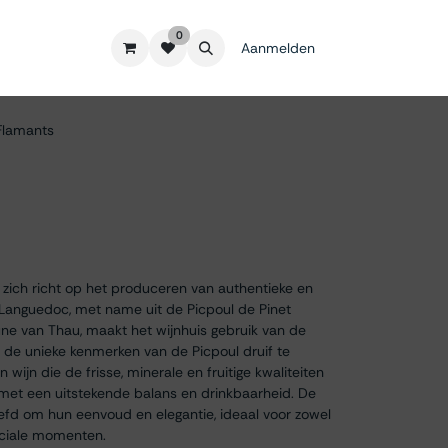
0
Aanmelden
Flamants
 zich richt op het produceren van authentieke en
o Languedoc, met name uit de Picpoul de Pinet
une van Thau, maakt het wijnhuis gebruik van de
 de unieke kenmerken van de Picpoul druif te
 wijn die de frisse, minerale en fruitige kwaliteiten
 met een uitstekende balans en drinkbaarheid. De
iefd om hun eenvoud en elegantie, ideaal voor zowel
eciale momenten.