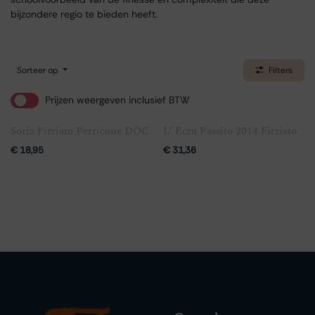
bijzondere regio te bieden heeft.
Sorteer op
Filters
Prijzen weergeven inclusief BTW
Soria Firriato Perricone DOC
L' Ecru Passito 2014 Firriato
€
18,95
€
31,36