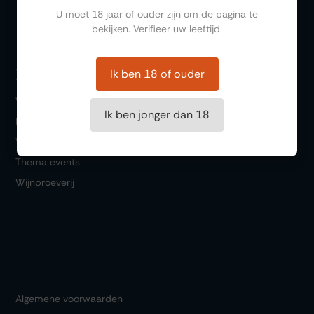
U moet 18 jaar of ouder zijn om de pagina te
Cadeaubonnen
bekijken. Verifieer uw leeftijd.
Bezoeken
Ik ben 18 of ouder
Winkel
Ik ben jonger dan 18
Bar 1717
Wijn & Spijs
Thema events
Wijnproeverij
Algemene voorwaarden