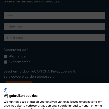
proeverijen en nieuwe wijnselecties.
Abonneren op
*
Wijnhandel
Evenementen
Beschermd door reCAPTCHA,
Privacybeleid
&
Servicevoorwaarden
toepassen.
Indienen
Wij gebruiken cookies
We kunnen deze plaatsen voor analyse van onze bezoekersgegevens, om
onze website te verbeteren, gepersonaliseerde inhoud te tonen en om u