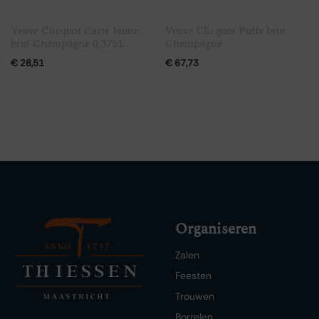
Veuve Clicquot Carte Jaune
Veuve Clicquot Puffy brut
brut Champagne 0,375L
Champagne
€
28,51
€
67,73
Organiseren
Zalen
Feesten
Trouwen
Borrelen