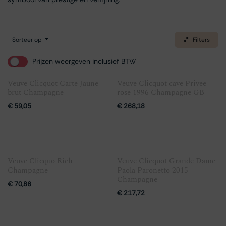
Sorteer op
Filters
Prijzen weergeven inclusief BTW
Veuve Clicquot Carte Jaune
Veuve Clicquot cave Privee
brut Champagne
rose 1996 Champagne GB
€
59,05
€
268,18
Veuve Clicquo Rich
Veuve Clicquot Grande Dame
Champagne
Paola Paronetto 2015
Champagne
€
70,86
€
217,72