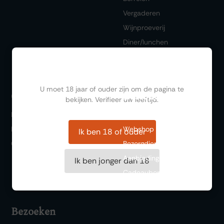
Vergaderen
Wijnproeverij
Diner/lunchen
Ben jij ouder dan 18?
U moet 18 jaar of ouder zijn om de pagina te
Bestellen
Ontdekken
bekijken. Verifieer uw leeftijd.
FAQ
Wishlist
Historie
Webshop
Ik ben 18 of ouder
Over ons
Bezorgdienst
Aanbiedingen
Ik ben jonger dan 18
Cadeaubonnen
Bezoeken