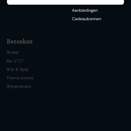
Over ons
Bezorgdienst
Aanbiedingen
Cadeaubonnen
Bezoeken
Winkel
Bar 1717
Wijn & Spijs
Thema events
Wijnproeverij