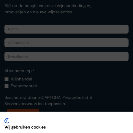
Blijf op de hoogte van onze wijnaanbiedingen,
proeverijen en nieuwe wijnselecties.
Abonneren op
*
Wijnhandel
Evenementen
Beschermd door reCAPTCHA,
Privacybeleid
&
Servicevoorwaarden
toepassen.
Indienen
Wij gebruiken cookies