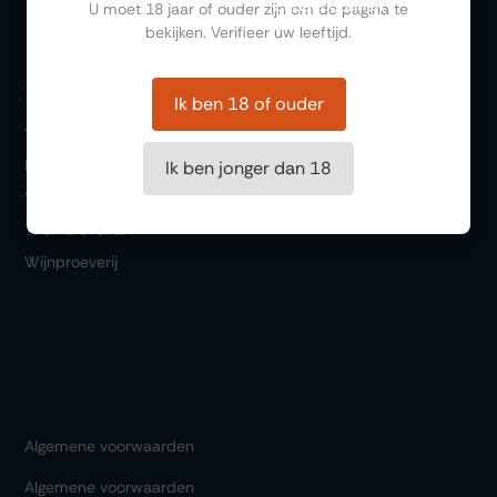
Cadeaubonnen
U moet 18 jaar of ouder zijn om de pagina te
bekijken. Verifieer uw leeftijd.
Bezoeken
Ik ben 18 of ouder
Winkel
Bar 1717
Ik ben jonger dan 18
Wijn & Spijs
Thema events
Wijnproeverij
Algemene voorwaarden
Algemene voorwaarden