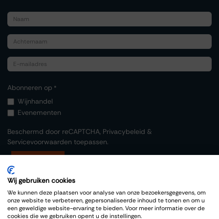
Abonneren op
*
Wijnhandel
Evenementen
Beschermd door reCAPTCHA,
Privacybeleid
&
Servicevoorwaarden
toepassen.
Indienen
Wij gebruiken cookies
We kunnen deze plaatsen voor analyse van onze bezoekersgegevens, om
onze website te verbeteren, gepersonaliseerde inhoud te tonen en om u
een geweldige website-ervaring te bieden. Voor meer informatie over de
cookies die we gebruiken opent u de instellingen.