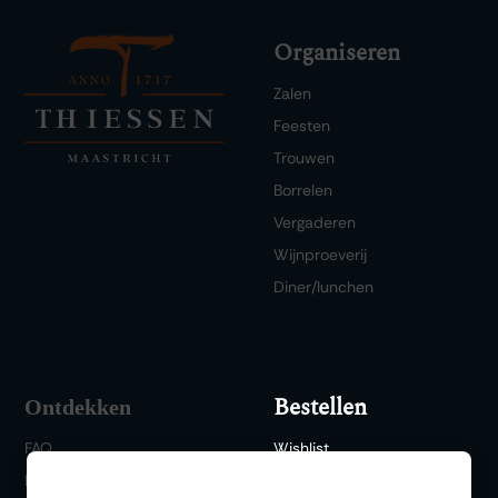
Organiseren
Zalen
Feesten
Trouwen
Borrelen
Vergaderen
Wijnproeverij
Diner/lunchen
Bestellen
Ontdekken
FAQ
Wishlist
Historie
Webshop