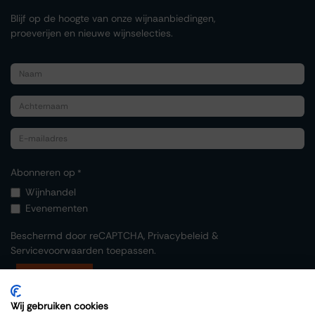
Blijf op de hoogte van onze wijnaanbiedingen,
proeverijen en nieuwe wijnselecties.
Abonneren op
*
Wijnhandel
Evenementen
Beschermd door reCAPTCHA,
Privacybeleid
&
Servicevoorwaarden
toepassen.
Indienen
Wij gebruiken cookies