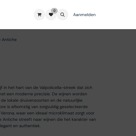
0
Aanmelden
e Antiche
jf in het hart van de Valpolicella-streek dat zich
 met een moderne precisie. De wijnen worden
e lokale druivensoorten en de natuurlijke
ore is afkomstig van zorgvuldig geselecteerde
Verona, waar een ideaal microklimaat zorgt voor
rre Antiche streeft naar wijnen die het karakter van
legant en authentiek.