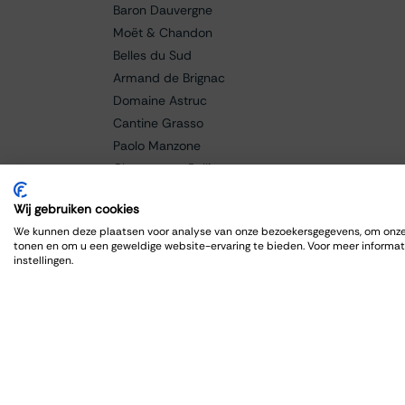
Baron Dauvergne
Moët & Chandon
Belles du Sud
Armand de Brignac
Domaine Astruc
Cantine Grasso
Paolo Manzone
Champagne Bollinger
Braida
Wij gebruiken cookies
Baricci
We kunnen deze plaatsen voor analyse van onze bezoekersgegevens, om onze 
Fanti
tonen en om u een geweldige website-ervaring te bieden. Voor meer informat
Caldora
instellingen.
Cellar de Capcanes
Cero
Charles Lafitte
Château Lagrange
Château Grand-Puy Ducasse
Château Lafon-Rochet