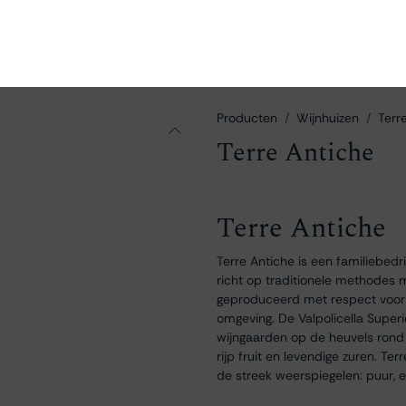
en
Ontdekken
Bestellen
Bezoeken
Contact
Producten
Wijnhuizen
Terr
Terre Antiche
Terre Antiche
Terre Antiche is een familiebedri
richt op traditionele methodes
geproduceerd met respect voor d
omgeving. De Valpolicella Superi
wijngaarden op de heuvels rond 
rijp fruit en levendige zuren. Te
de streek weerspiegelen: puur, e