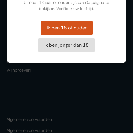
Cadeaubonnen
U moet 18 jaar of ouder zijn om de pagina te
bekijken. Verifieer uw leeftijd.
Bezoeken
Ik ben 18 of ouder
Winkel
Bar 1717
Ik ben jonger dan 18
Wijn & Spijs
Thema events
Wijnproeverij
Algemene voorwaarden
Algemene voorwaarden