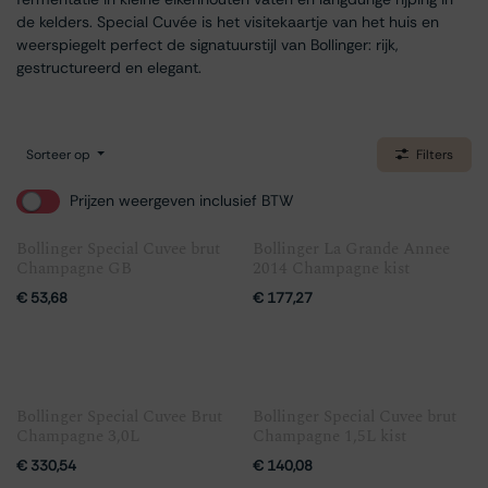
de kelders. Special Cuvée is het visitekaartje van het huis en
weerspiegelt perfect de signatuurstijl van Bollinger: rijk,
gestructureerd en elegant.
Sorteer op
Filters
Prijzen weergeven inclusief BTW
Bollinger Special Cuvee brut
Bollinger La Grande Annee
Champagne GB
2014 Champagne kist
€
53,68
€
177,27
Bollinger Special Cuvee Brut
Bollinger Special Cuvee brut
Champagne 3,0L
Champagne 1,5L kist
€
330,54
€
140,08