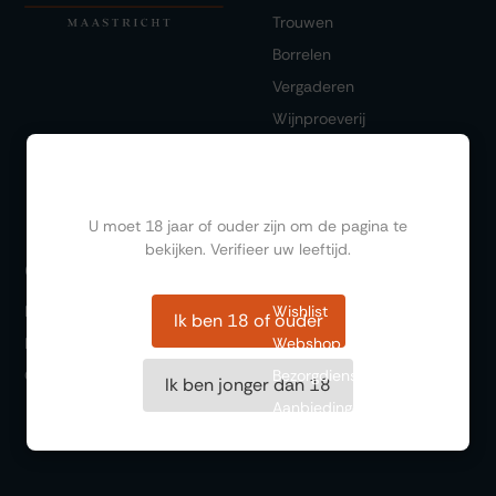
Trouwen
Borrelen
Vergaderen
Wijnproeverij
Diner/lunchen
Ben jij ouder dan 18?
U moet 18 jaar of ouder zijn om de pagina te
bekijken. Verifieer uw leeftijd.
Bestellen
Ontdekken
FAQ
Wishlist
Ik ben 18 of ouder
Historie
Webshop
Over ons
Bezorgdienst
Ik ben jonger dan 18
Aanbiedingen
Cadeaubonnen