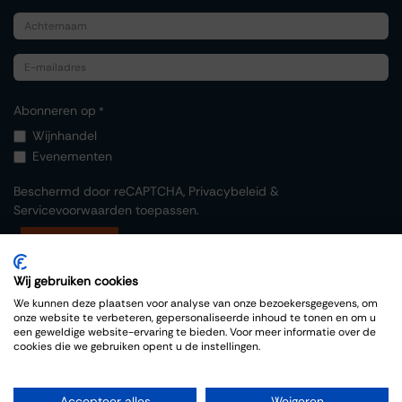
Abonneren op
*
Wijnhandel
Evenementen
Beschermd door reCAPTCHA,
Privacybeleid
&
Servicevoorwaarden
toepassen.
Indienen
Wij gebruiken cookies
We kunnen deze plaatsen voor analyse van onze bezoekersgegevens, om
onze website te verbeteren, gepersonaliseerde inhoud te tonen en om u
een geweldige website-ervaring te bieden. Voor meer informatie over de
cookies die we gebruiken opent u de instellingen.
Copyright © Thiessen Wijnkoopers
Accepteer alles
Weigeren