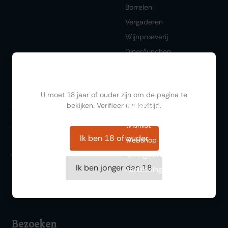
Borrelen
Vergaderen
Wijnproeverij
Diner/lunchen
Ben jij ouder dan 18?
U moet 18 jaar of ouder zijn om de pagina te
Bestellen
Ontdekken
bekijken. Verifieer uw leeftijd.
FAQ
Wishlist
Ik ben 18 of ouder
Historie
Webshop
Over ons
Bezorgdienst
Ik ben jonger dan 18
Aanbiedingen
Cadeaubonnen
Bezoeken