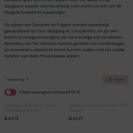
wijngaard, waarbij veel handmatig werk wordt verricht om de
hoogste kwaliteit te waarborgen.
De wijnen van Domaine de Frégate worden wereldwijd
gewaardeerd om hun diepgang en complexiteit, en zijn een
perfecte vertegenwoordiging van de krachtige stijl van Bandol.
Bezoekers van het domaine kunnen genieten van rondleidingen
en proeverijen, waarbij ze kennis kunnen maken met het unieke
karakter van deze Provençaalse wijnen.
Sorteer op
Filters
Prijzen weergeven inclusief BTW
Domaine de Fregate rouge
Domaine de Fregate rose 2021
2018 Bandol 1,5L
Bandol
€
47,73
€
21,77