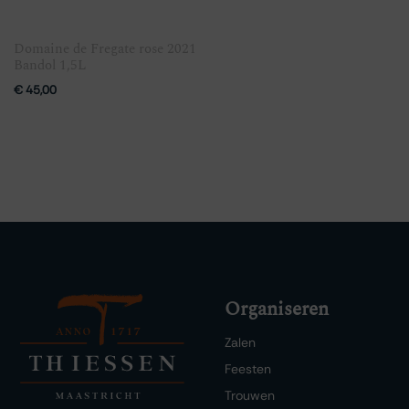
Domaine de Fregate rose 2021
Bandol 1,5L
€
45,00
Organiseren
Zalen
Feesten
Trouwen