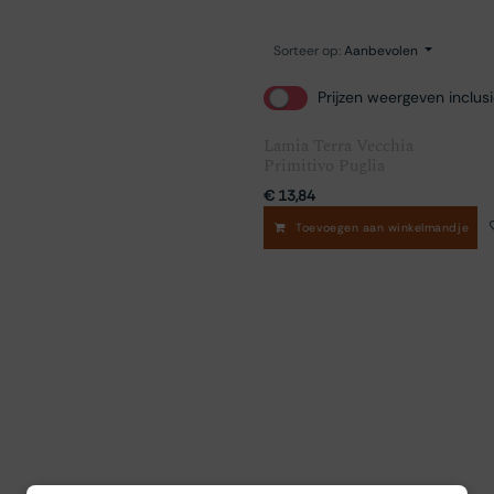
Sorteer op:
Aanbevolen
Prijzen weergeven inclus
Lamia Terra Vecchia
Primitivo Puglia
€
13,84
Toevoegen aan winkelmandje