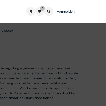
0
Aanmelden
a Vecchia
de regio Puglia, gelegen in het zuiden van Italië,
 vruchtbare bodems. Het wijnhuis richt zich op de
kter van de lokale druivensoorten, zoals Primitivo,
 Met zorg voor het terroir en een traditionele
ceert Terra Vecchia wijnen die de rijke smaken en
gelen. De Primitivo Lamia is een waar voorbeeld van
 ronde smaak en uitstekende balans.