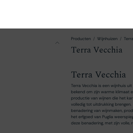
en
Ontdekken
Bestellen
Bezoeken
Contact
Producten
Wijnhuizen
Terr
Terra Vecchia
Terra Vecchia
Terra Vecchia is een wijnhuis uit 
bekend om zijn warme klimaat en
productie van wijnen die het kara
volledig tot uitdrukking brengen.
benadering van wijnmaken, produ
het erfgoed van Puglia weerspie
deze benadering, met zijn volle,