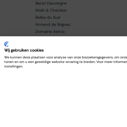
Baron Dauvergne
Moët & Chandon
Belles du Sud
Armand de Brignac
Domaine Astruc
Cantine Grasso
Paolo Manzone
Wij gebruiken cookies
Champagne Bollinger
We kunnen deze plaatsen voor analyse van onze bezoekersgegevens, om onze 
Braida
tonen en om u een geweldige website-ervaring te bieden. Voor meer informat
instellingen.
Baricci
Fanti
Caldora
Cellar de Capcanes
Cero
Charles Lafitte
Château Lagrange
Château Grand-Puy Ducasse
Château Lafon-Rochet