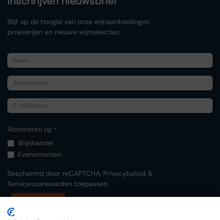
Inschrijven nieuwsbrief
Blijf op de hoogte van onze wijnaanbiedingen,
proeverijen en nieuwe wijnselecties.
Abonneren op
*
Wijnhandel
Evenementen
Beschermd door reCAPTCHA,
Privacybeleid
&
Servicevoorwaarden
toepassen.
Indienen