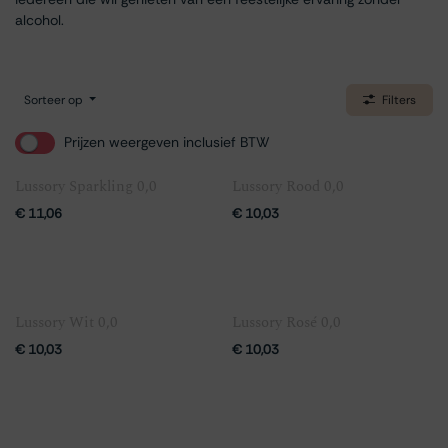
alcohol.
Sorteer op
Filters
Prijzen weergeven inclusief BTW
Lussory Sparkling 0,0
Lussory Rood 0,0
€
11,06
€
10,03
Lussory Wit 0,0
Lussory Rosé 0,0
€
10,03
€
10,03