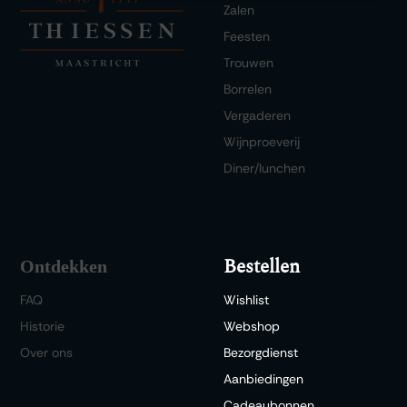
Zalen
Feesten
Trouwen
Borrelen
Vergaderen
Wijnproeverij
Diner/lunchen
Bestellen
Ontdekken
FAQ
Wishlist
Historie
Webshop
Over ons
Bezorgdienst
Aanbiedingen
Cadeaubonnen