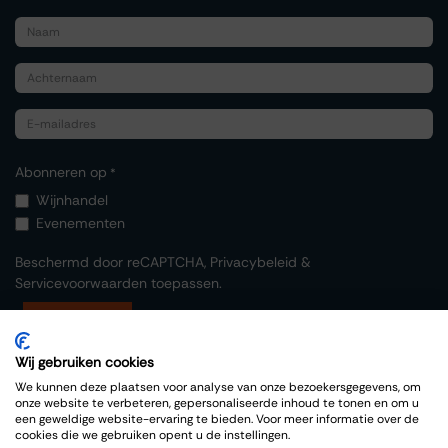
Abonneren op
*
Wijnhandel
Evenementen
Beschermd door reCAPTCHA,
Privacybeleid
&
Servicevoorwaarden
toepassen.
Indienen
Wij gebruiken cookies
We kunnen deze plaatsen voor analyse van onze bezoekersgegevens, om
onze website te verbeteren, gepersonaliseerde inhoud te tonen en om u
een geweldige website-ervaring te bieden. Voor meer informatie over de
cookies die we gebruiken opent u de instellingen.