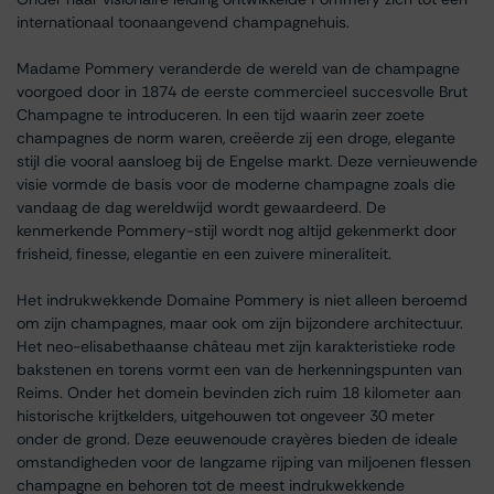
internationaal toonaangevend champagnehuis.
Madame Pommery veranderde de wereld van de champagne
voorgoed door in 1874 de eerste commercieel succesvolle Brut
Champagne te introduceren. In een tijd waarin zeer zoete
champagnes de norm waren, creëerde zij een droge, elegante
stijl die vooral aansloeg bij de Engelse markt. Deze vernieuwende
visie vormde de basis voor de moderne champagne zoals die
vandaag de dag wereldwijd wordt gewaardeerd. De
kenmerkende Pommery-stijl wordt nog altijd gekenmerkt door
frisheid, finesse, elegantie en een zuivere mineraliteit.
Het indrukwekkende Domaine Pommery is niet alleen beroemd
om zijn champagnes, maar ook om zijn bijzondere architectuur.
Het neo-elisabethaanse château met zijn karakteristieke rode
bakstenen en torens vormt een van de herkenningspunten van
Reims. Onder het domein bevinden zich ruim 18 kilometer aan
historische krijtkelders, uitgehouwen tot ongeveer 30 meter
onder de grond. Deze eeuwenoude crayères bieden de ideale
omstandigheden voor de langzame rijping van miljoenen flessen
champagne en behoren tot de meest indrukwekkende