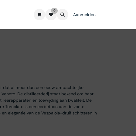
0
Aanmelden
drijf dat al meer dan een eeuw ambachtelijke
o Veneto. De distilleerderij staat bekend om haar
stilleerapparaten en toewijding aan kwaliteit. De
e Torcolato is een eerbetoon aan de zoete
e en elegantie van de Vespaiola-druif schitteren in