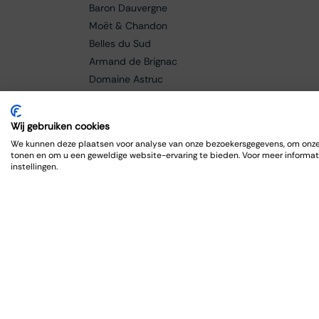
Baron Dauvergne
Moët & Chandon
Belles du Sud
Armand de Brignac
Domaine Astruc
Cantine Grasso
Paolo Manzone
Wij gebruiken cookies
Champagne Bollinger
We kunnen deze plaatsen voor analyse van onze bezoekersgegevens, om onze 
Braida
tonen en om u een geweldige website-ervaring te bieden. Voor meer informat
instellingen.
Baricci
Fanti
Caldora
Cellar de Capcanes
Cero
Charles Lafitte
Château Lagrange
Château Grand-Puy Ducasse
Château Lafon-Rochet