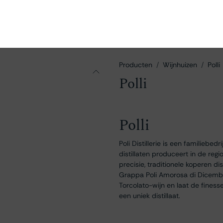
en
Ontdekken
Bestellen
Bezoeken
Contact
Producten
Wijnhuizen
Polli
Polli
Polli
Poli Distillerie is een familiebe
distillaten produceert in de regi
precisie, traditionele koperen di
Grappa Poli Amorosa di Dicembr
Torcolato-wijn en laat de finess
een uniek distillaat.