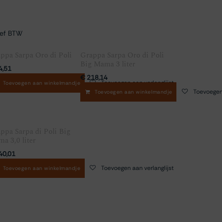
ief BTW
ppa Sarpa Oro di Poli
Grappa Sarpa Oro di Poli
Big Mama 3 liter
4,51
€
218,14
Toevoegen aan verlanglijst
Toevoegen aan verlanglijst
Toevoegen aan winkelmandje
Toevoegen 
Toevoegen aan winkelmandje
ppa Sarpa di Poli Big
a 3,0 liter
40,01
Toevoegen aan verlanglijst
Toevoegen aan winkelmandje