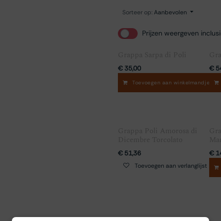
Sorteer op:
Aanbevolen
Prijzen weergeven inclus
Grappa Sarpa di Poli
Gra
€
35,00
€
5
Toevoegen aan winkelmandje
Grappa Poli Amorosa di
Gra
Dicembre Torcolato
Mam
€
51,36
€
1
Toevoegen aan verlanglijst