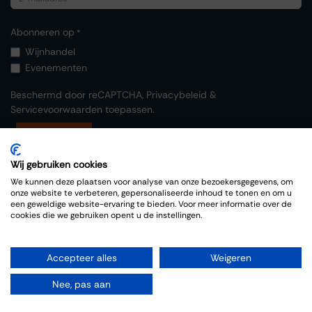
Abonneren op
*
Wijnhandel
Evenementen
Beschermd door reCAPTCHA,
Privacybeleid
&
Servicevoorwaarden
toepassen.
Indienen
Wij gebruiken cookies
We kunnen deze plaatsen voor analyse van onze bezoekersgegevens, om
onze website te verbeteren, gepersonaliseerde inhoud te tonen en om u
een geweldige website-ervaring te bieden. Voor meer informatie over de
cookies die we gebruiken opent u de instellingen.
Copyright © Thiessen Wijnkoopers
Accepteer alles
Weigeren
-
Cookies Policy
Nederlands
|
English (US)
Nee, pas aan
Aangeboden door