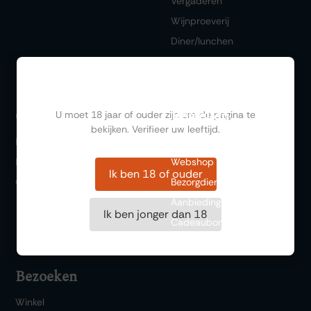
Vergaderen
Wijnproeverij
Diner/lunchen
Ben jij ouder dan 18?
Bestellen
Ontdekken
U moet 18 jaar of ouder zijn om de pagina te
bekijken. Verifieer uw leeftijd.
FAQ
Wishlist
Historie
Webshop
Ik ben 18 of ouder
Over ons
Bezorgdienst
Aanbiedingen
Ik ben jonger dan 18
Cadeaubonnen
Bezoeken
Winkel