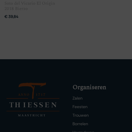
Soto del Vicario El Origin
2018 Bierzo
€
39,84
Organiseren
Zalen
Feesten
Trouwen
Borrelen