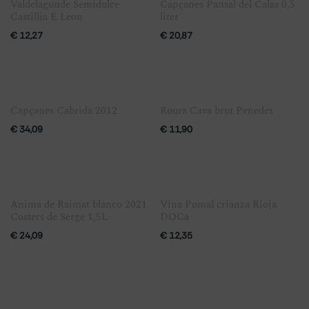
Valdelagunde Semidulce
Capçanes Pansal del Calas 0,5
Castillia E Leon
liter
€
12,27
€
20,87
Capçanes Cabrida 2012
Roura Cava brut Penedes
€
34,09
€
11,90
Anima de Raimat blanco 2021
Vina Pomal crianza Rioja
Costers de Serge 1,5L
DOCa
€
24,09
€
12,35