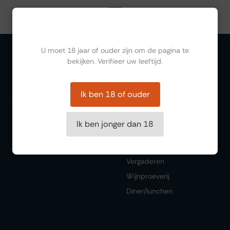
1
…
3
4
5
…
29
Ben jij ouder dan 18?
U moet 18 jaar of ouder zijn om de pagina te
bekijken. Verifieer uw leeftijd.
Organiseren
Ik ben 18 of ouder
Zalen
Feesten
Ik ben jonger dan 18
Trouwen
Borrelen
Vergaderen
Wijnproeverij
Diner/lunchen