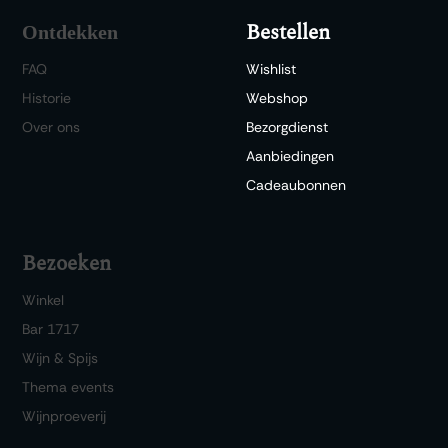
Bestellen
Ontdekken
FAQ
Wishlist
Historie
Webshop
Over ons
Bezorgdienst
Aanbiedingen
Cadeaubonnen
Bezoeken
Winkel
Bar 1717
Wijn & Spijs
Thema events
Wijnproeverij