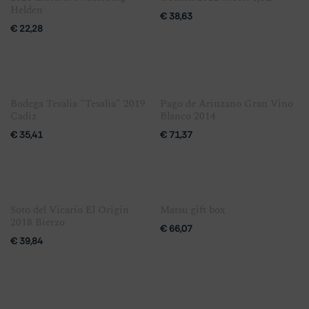
Helden
€
38,63
€
22,28
Bodega Tesalia "Tesalia" 2019
Pago de Arinzano Gran Vino
Cadiz
Blanco 2014
€
35,41
€
71,37
Soto del Vicario El Origin
Matsu gift box
2018 Bierzo
€
66,07
€
39,84