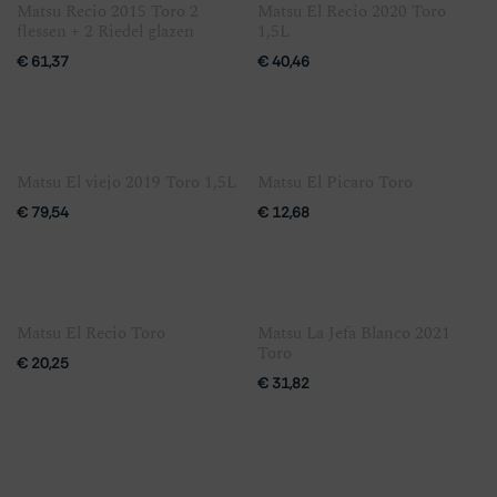
Matsu Recio 2015 Toro 2
Matsu El Recio 2020 Toro
flessen + 2 Riedel glazen
1,5L
€
61,37
€
40,46
Matsu El viejo 2019 Toro 1,5L
Matsu El Picaro Toro
€
79,54
€
12,68
Matsu El Recio Toro
Matsu La Jefa Blanco 2021
Toro
€
20,25
€
31,82